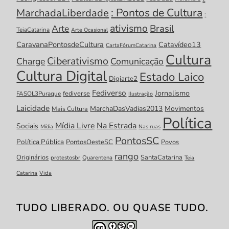
: Pontos de Cultura
MarchadaLiberdade
:
ativismo
Brasil
Arte
TeiaCatarina
Arte Ocasional
CaravanaPontosdeCultura
Catavídeo13
CartaFórumCatarina
Cultura
Ciberativismo
Charge
Comunicação
Cultura Digital
Estado Laico
Digiarte2
Fediverso
Jornalismo
fediverse
FASOL3Puraque
Ilustração
Laicidade
MarchaDasVadias2013
Movimentos
Mais Cultura
Política
Mídia Livre
Na Estrada
Sociais
Mídia
Nas ruas
PontosSC
Política Pública
PontosOesteSC
Povos
rango
Originários
SantaCatarina
protestosbr
Quarentena
Teia
Catarina
Vida
TUDO LIBERADO. OU QUASE TUDO.