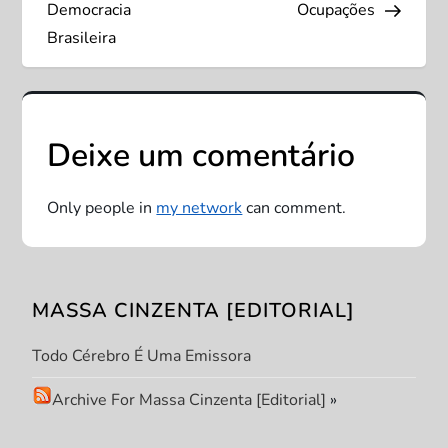
a
Democracia
Ocupações
v
Brasileira
e
g
Deixe um comentário
a
Only people in
my network
can comment.
ç
ã
MASSA CINZENTA [EDITORIAL]
o
Todo Cérebro É Uma Emissora
d
Archive For Massa Cinzenta [Editorial]
»
e