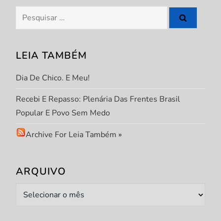
P
Pesquisar
por:
o
s
LEIA TAMBÉM
t
Dia De Chico. E Meu!
Recebi E Repasso: Plenária Das Frentes Brasil
Popular E Povo Sem Medo
Archive For Leia Também
»
ARQUIVO
Arquivo