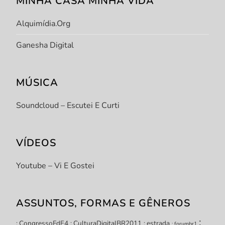
MINHA CASA MINHA VIDA
Alquimídia.org
Ganesha Digital
MÚSICA
Soundcloud – Escutei E Curti
VÍDEOS
Youtube – Vi E Gostei
ASSUNTOS, FORMAS E GÊNEROS
:
: CongressoFdE4
: CulturaDigitalBR2011
: estrada
: forumbr1