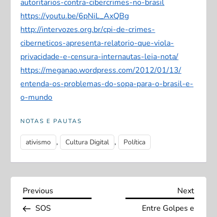
autori
tarios-contra-cibercrimes-
no-brasil
https://youtu.be/
6pNiL_AxQBg
http://intervozes.org.br/
cpi-de-crimes-
ciberneticos-
apresenta-relatorio-que-vi
ola-
privacidade-e-censura-
internautas-leia-nota/
https://
meganao.wordpress.com/2012/
01/13/
entenda-os-problemas-do-sop
a-para-o-brasil-e-
o-mundo
NOTAS E PAUTAS
,
,
ativismo
Cultura Digital
Política
N
Previous
Next
Previous
Next
Post
Post
SOS
Entre Golpes e