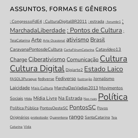
ASSUNTOS, FORMAS E GÊNEROS
:
: CongressoFdE4
: CulturaDigitalBR2011
: estrada
: forumbr1
: Pontos de Cultura
MarchadaLiberdade
:
ativismo
Brasil
Arte
TeiaCatarina
Arte Ocasional
CaravanaPontosdeCultura
Catavídeo13
CartaFórumCatarina
Cultura
Ciberativismo
Charge
Comunicação
Cultura Digital
Estado Laico
Digiarte2
Fediverso
Jornalismo
fediverse
FASOL3Puraque
Ilustração
Laicidade
MarchaDasVadias2013
Movimentos
Mais Cultura
Política
Mídia Livre
Na Estrada
Sociais
Mídia
Nas ruas
PontosSC
Política Pública
PontosOesteSC
Povos
rango
Originários
SantaCatarina
protestosbr
Quarentena
Teia
Catarina
Vida