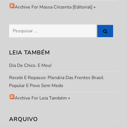
P
Archive For Massa Cinzenta [Editorial]
»
o
s
Pesquisar
por:
t
LEIA TAMBÉM
Dia De Chico. E Meu!
Recebi E Repasso: Plenária Das Frentes Brasil
Popular E Povo Sem Medo
Archive For Leia Também
»
ARQUIVO