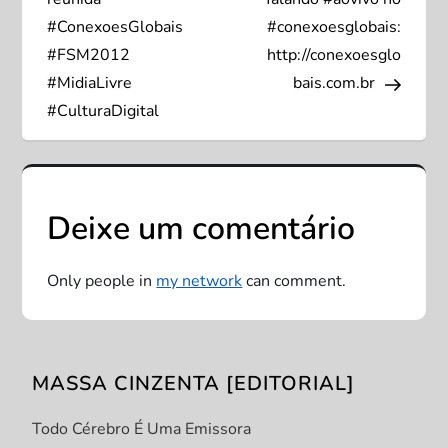
v
#ConexoesGlobais
#conexoesglobais:
#FSM2012
http://conexoesglo
e
#MidiaLivre
bais.com.br
#CulturaDigital
g
a
ç
Deixe um comentário
ã
Only people in
my network
can comment.
o
d
MASSA CINZENTA [EDITORIAL]
e
Todo Cérebro É Uma Emissora