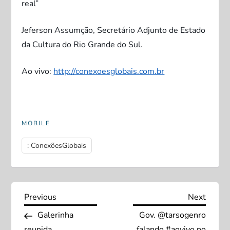
real”
Jeferson Assumção, Secretário Adjunto de Estado
da Cultura do Rio Grande do Sul.
Ao vivo:
http://conexoesglobais.com.br
MOBILE
: ConexõesGlobais
N
Previous
Next
Previous
Next
Post
Post
Galerinha
Gov. @tarsogenro
a
reunida
falando #aovivo no