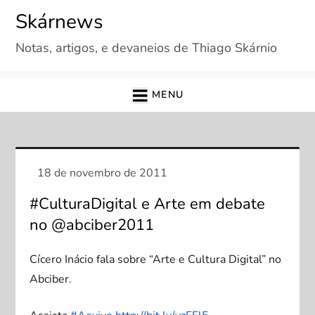
Skip
Skárnews
to
Notas, artigos, e devaneios de Thiago Skárnio
content
MENU
#CulturaDigital e Arte em debate
no @abciber2011
Cícero Inácio fala sobre “Arte e Cultura Digital” no
Abciber.