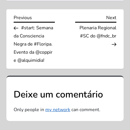
N
Previous
Next
Previous
Next
Post
Post
#start: Semana
Plenaria Regional
a
da Consciencia
#SC do @fndc_br
v
Negra de #Floripa.
Evento da @coppir
e
e @alquimidia!
g
a
Deixe um comentário
ç
Only people in
my network
can comment.
ã
o