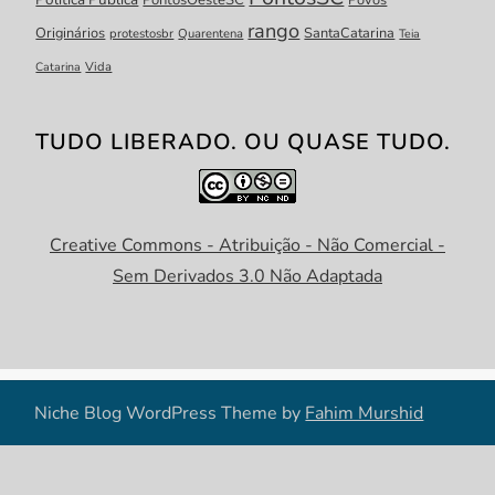
PontosOesteSC
Povos
rango
Originários
SantaCatarina
protestosbr
Quarentena
Teia
Catarina
Vida
TUDO LIBERADO. OU QUASE TUDO.
Creative Commons - Atribuição - Não Comercial -
Sem Derivados 3.0 Não Adaptada
Niche Blog WordPress Theme by
Fahim Murshid