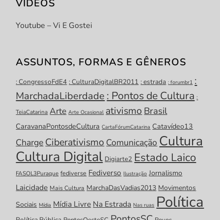
VÍDEOS
Youtube – Vi E Gostei
ASSUNTOS, FORMAS E GÊNEROS
:
: CongressoFdE4
: CulturaDigitalBR2011
: estrada
: forumbr1
: Pontos de Cultura
MarchadaLiberdade
:
ativismo
Brasil
Arte
TeiaCatarina
Arte Ocasional
CaravanaPontosdeCultura
Catavídeo13
CartaFórumCatarina
Cultura
Ciberativismo
Charge
Comunicação
Cultura Digital
Estado Laico
Digiarte2
Fediverso
Jornalismo
fediverse
FASOL3Puraque
Ilustração
Laicidade
MarchaDasVadias2013
Movimentos
Mais Cultura
Política
Mídia Livre
Na Estrada
Sociais
Mídia
Nas ruas
PontosSC
Política Pública