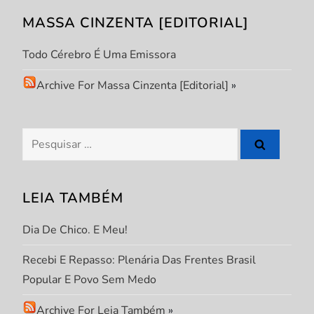
MASSA CINZENTA [EDITORIAL]
d
Todo Cérebro É Uma Emissora
e
Archive For Massa Cinzenta [Editorial]
»
P
o
Pesquisar
s
por:
t
LEIA TAMBÉM
Dia De Chico. E Meu!
Recebi E Repasso: Plenária Das Frentes Brasil
Popular E Povo Sem Medo
Archive For Leia Também
»