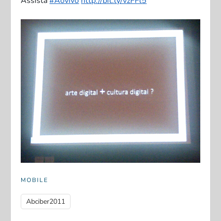
Assista
#Aovivo
http://bit.ly/vzFFl5
MOBILE
Abciber2011