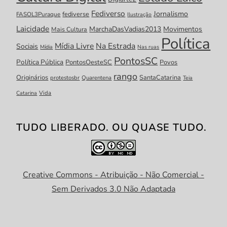
Fediverso
Jornalismo
fediverse
FASOL3Puraque
Ilustração
Laicidade
MarchaDasVadias2013
Movimentos
Mais Cultura
Política
Mídia Livre
Na Estrada
Sociais
Mídia
Nas ruas
PontosSC
Política Pública
PontosOesteSC
Povos
rango
Originários
SantaCatarina
protestosbr
Quarentena
Teia
Catarina
Vida
TUDO LIBERADO. OU QUASE TUDO.
Creative Commons - Atribuição - Não Comercial -
Sem Derivados 3.0 Não Adaptada