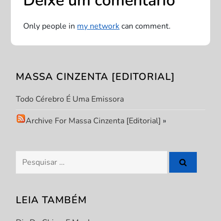
Deixe um comentário
ã
Only people in
my network
can comment.
o
d
MASSA CINZENTA [EDITORIAL]
e
Todo Cérebro É Uma Emissora
P
Archive For Massa Cinzenta [Editorial]
»
o
s
Pesquisar
por:
t
LEIA TAMBÉM