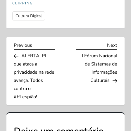
CLIPPING
Cultura Digital
N
Previous
Next
Previous
Next
Post
Post
ALERTA‬: PL
I Fórum Nacional
a
que ataca a
de Sistemas de
v
privacidade na rede
Informações
avança. Todos
Culturais
e
contra o
#PLespião!
g
a
ç