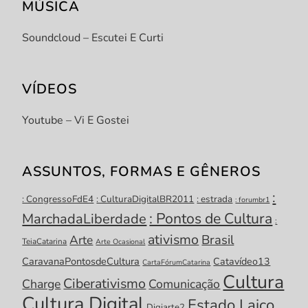
MÚSICA
Soundcloud – Escutei E Curti
VÍDEOS
Youtube – Vi E Gostei
ASSUNTOS, FORMAS E GÊNEROS
:
: CongressoFdE4
: CulturaDigitalBR2011
: estrada
: forumbr1
: Pontos de Cultura
MarchadaLiberdade
:
ativismo
Brasil
Arte
TeiaCatarina
Arte Ocasional
CaravanaPontosdeCultura
Catavídeo13
CartaFórumCatarina
Cultura
Ciberativismo
Charge
Comunicação
Cultura Digital
Estado Laico
Digiarte2