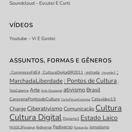
Soundcloud – Escutei E Curti
VÍDEOS
Youtube – Vi E Gostei
ASSUNTOS, FORMAS E GÊNEROS
:
: CongressoFdE4
: CulturaDigitalBR2011
: estrada
: forumbr1
: Pontos de Cultura
MarchadaLiberdade
:
ativismo
Brasil
Arte
TeiaCatarina
Arte Ocasional
CaravanaPontosdeCultura
Catavídeo13
CartaFórumCatarina
Cultura
Ciberativismo
Charge
Comunicação
Cultura Digital
Estado Laico
Digiarte2
Fediverso
Jornalismo
fediverse
FASOL3Puraque
Ilustração