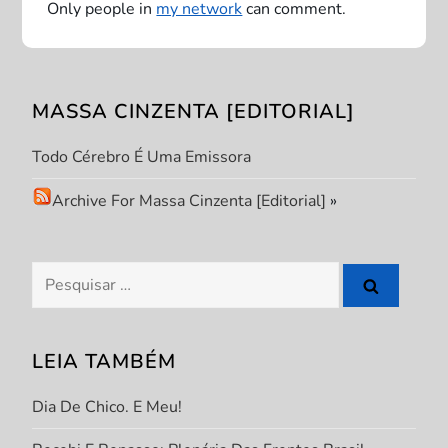
Only people in
my network
can comment.
ç
ã
MASSA CINZENTA [EDITORIAL]
o
Todo Cérebro É Uma Emissora
d
Archive For Massa Cinzenta [Editorial]
»
e
P
Pesquisar
por:
o
s
LEIA TAMBÉM
t
Dia De Chico. E Meu!