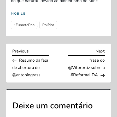
do que natural” devido ao pioneirismo do Minc.
MOBILE
,
: FunartePoa
Política
N
Previous
Next
Previous
Next
Post
Post
Resumo da fala
frase do
a
de abertura do
@Vitorortiz sobre a
v
@antoniograssi
#ReformaLDA
e
g
Deixe um comentário
a