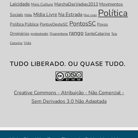
Laicidade
MarchaDasVadias2013
Movimentos
Mais Cultura
Política
Mídia Livre
Na Estrada
Sociais
Mídia
Nas ruas
PontosSC
Política Pública
PontosOesteSC
Povos
rango
Originários
SantaCatarina
protestosbr
Quarentena
Teia
Catarina
Vida
TUDO LIBERADO. OU QUASE TUDO.
Creative Commons - Atribuição - Não Comercial -
Sem Derivados 3.0 Não Adaptada