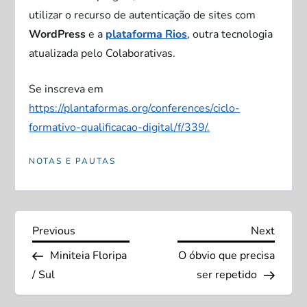
utilizar o recurso de autenticação de sites com
WordPress
e a
plataforma Rios
, outra tecnologia
atualizada pelo Colaborativas.
Se inscreva em
https://plantaformas.org/conferences/ciclo-
formativo-qualificacao-digital/f/339/.
NOTAS E PAUTAS
N
Previous
Next
Previous
Next
Post
Post
Miniteia Floripa
O óbvio que precisa
a
/ Sul
ser repetido
v