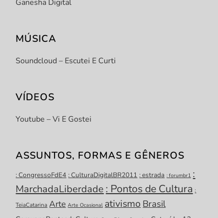
Ganesha Digital
MÚSICA
Soundcloud – Escutei E Curti
VÍDEOS
Youtube – Vi E Gostei
ASSUNTOS, FORMAS E GÊNEROS
:
: CongressoFdE4
: CulturaDigitalBR2011
: estrada
: forumbr1
: Pontos de Cultura
MarchadaLiberdade
:
ativismo
Brasil
Arte
TeiaCatarina
Arte Ocasional