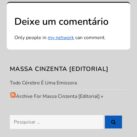
e
Deixe um comentário
g
a
Only people in
my network
can comment.
ç
ã
MASSA CINZENTA [EDITORIAL]
o
Todo Cérebro É Uma Emissora
d
Archive For Massa Cinzenta [Editorial]
»
e
Pesquisar
P
por: