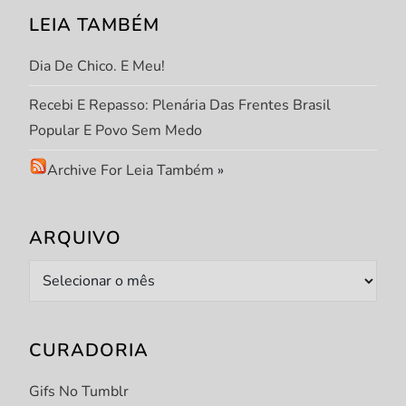
o
LEIA TAMBÉM
s
Dia De Chico. E Meu!
t
Recebi E Repasso: Plenária Das Frentes Brasil
Popular E Povo Sem Medo
Archive For Leia Também
»
ARQUIVO
Arquivo
CURADORIA
Gifs No Tumblr