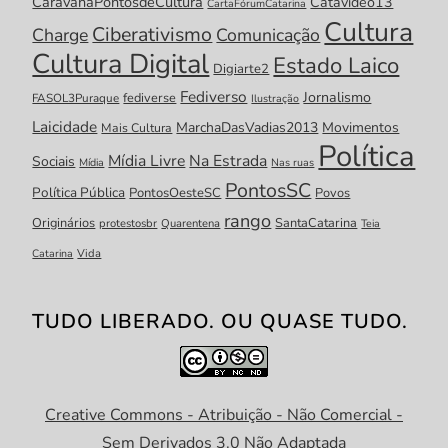
CaravanaPontosdeCultura
Catavídeo13
CartaFórumCatarina
Cultura
Ciberativismo
Charge
Comunicação
Cultura Digital
Estado Laico
Digiarte2
Fediverso
Jornalismo
fediverse
FASOL3Puraque
Ilustração
Laicidade
MarchaDasVadias2013
Movimentos
Mais Cultura
Política
Mídia Livre
Na Estrada
Sociais
Mídia
Nas ruas
PontosSC
Política Pública
PontosOesteSC
Povos
rango
Originários
SantaCatarina
protestosbr
Quarentena
Teia
Catarina
Vida
TUDO LIBERADO. OU QUASE TUDO.
Creative Commons - Atribuição - Não Comercial -
Sem Derivados 3.0 Não Adaptada