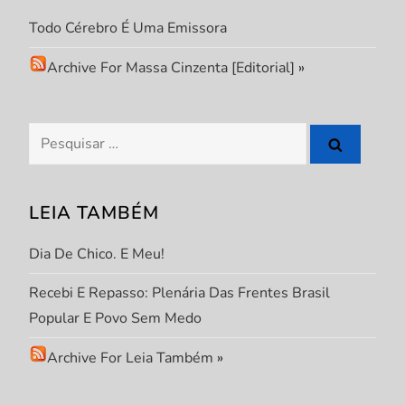
d
Todo Cérebro É Uma Emissora
e
Archive For Massa Cinzenta [Editorial]
»
P
Pesquisar
o
por:
s
LEIA TAMBÉM
t
Dia De Chico. E Meu!
Recebi E Repasso: Plenária Das Frentes Brasil
Popular E Povo Sem Medo
Archive For Leia Também
»