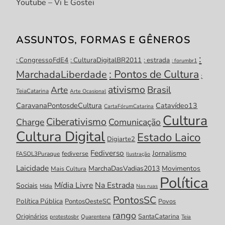
Youtube – Vi E Gostei
ASSUNTOS, FORMAS E GÊNEROS
:
: CongressoFdE4
: CulturaDigitalBR2011
: estrada
: forumbr1
: Pontos de Cultura
MarchadaLiberdade
:
ativismo
Brasil
Arte
TeiaCatarina
Arte Ocasional
CaravanaPontosdeCultura
Catavídeo13
CartaFórumCatarina
Cultura
Ciberativismo
Charge
Comunicação
Cultura Digital
Estado Laico
Digiarte2
Fediverso
Jornalismo
fediverse
FASOL3Puraque
Ilustração
Laicidade
MarchaDasVadias2013
Movimentos
Mais Cultura
Política
Mídia Livre
Na Estrada
Sociais
Mídia
Nas ruas
PontosSC
Política Pública
PontosOesteSC
Povos
rango
Originários
SantaCatarina
protestosbr
Quarentena
Teia