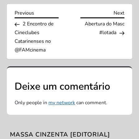
N
Previous
Next
Previous
Next
Post
Post
2 Encontro de
Abertura do Masc
a
Cineclubes
#lotada
v
Catarinenses no
@FAMcinema
e
g
Deixe um comentário
a
ç
Only people in
my network
can comment.
ã
o
MASSA CINZENTA [EDITORIAL]