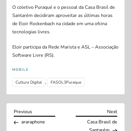
O coletivo Puraqué e o pessoal da Casa Brasil de
Santarém decidiram aproveitar as últimas horas
de Eloir Rockenbach na cidade em uma ofcina
tecnologias livres.
Eloir participa da Rede Marista e ASL – Associação
Software Livre (RS).
MOBILE
,
Cultura Digital
FASOL3Puraque
N
Previous
Next
Previous
Next
Post
Post
araraphone
Casa Brasil de
a
Santarém