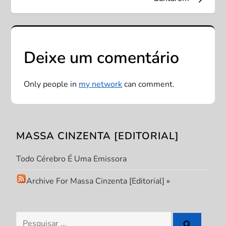
v
e
Deixe um comentário
g
a
Only people in
my network
can comment.
ç
ã
MASSA CINZENTA [EDITORIAL]
o
Todo Cérebro É Uma Emissora
d
Archive For Massa Cinzenta [Editorial]
»
e
Pesquisar