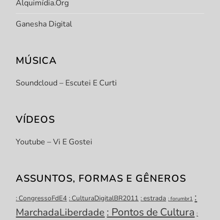
Alquimídia.org
Ganesha Digital
MÚSICA
Soundcloud – Escutei E Curti
VÍDEOS
Youtube – Vi E Gostei
ASSUNTOS, FORMAS E GÊNEROS
:
: CongressoFdE4
: CulturaDigitalBR2011
: estrada
: forumbr1
: Pontos de Cultura
MarchadaLiberdade
: