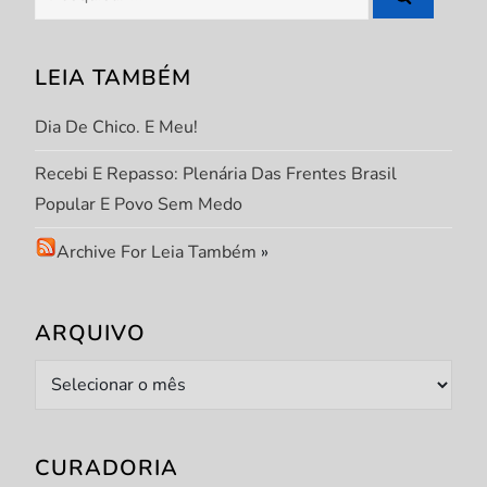
P
por:
o
LEIA TAMBÉM
s
Dia De Chico. E Meu!
t
Recebi E Repasso: Plenária Das Frentes Brasil
Popular E Povo Sem Medo
Archive For Leia Também
»
ARQUIVO
Arquivo
CURADORIA