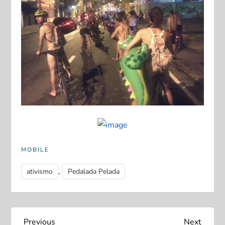
MOBILE
,
ativismo
Pedalada Pelada
Previous
Next
Previous
Next