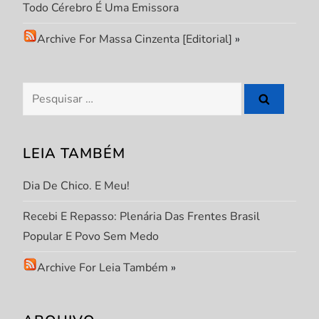
Todo Cérebro É Uma Emissora
e
Archive For Massa Cinzenta [Editorial]
»
P
o
Pesquisar
s
por:
t
LEIA TAMBÉM
Dia De Chico. E Meu!
Recebi E Repasso: Plenária Das Frentes Brasil
Popular E Povo Sem Medo
Archive For Leia Também
»