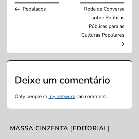
N
Post
Post
Pedalados
Roda de Conversa
a
sobre Políticas
v
Públicas para as
Culturas Populares
e
g
a
Deixe um comentário
ç
Only people in
my network
can comment.
ã
o
MASSA CINZENTA [EDITORIAL]
d