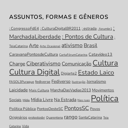
ASSUNTOS, FORMAS E GÊNEROS
:
: CongressoFdE4
: CulturaDigitalBR2011
: estrada
: forumbr1
: Pontos de Cultura
MarchadaLiberdade
:
ativismo
Brasil
Arte
TeiaCatarina
Arte Ocasional
CaravanaPontosdeCultura
Catavídeo13
CartaFórumCatarina
Cultura
Ciberativismo
Charge
Comunicação
Cultura Digital
Estado Laico
Digiarte2
Fediverso
Jornalismo
fediverse
FASOL3Puraque
Ilustração
Laicidade
MarchaDasVadias2013
Movimentos
Mais Cultura
Política
Mídia Livre
Na Estrada
Sociais
Mídia
Nas ruas
PontosSC
Política Pública
PontosOesteSC
Povos
rango
Originários
SantaCatarina
protestosbr
Quarentena
Teia
Catarina
Vida