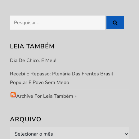
s
Pesquisar
t
por:
LEIA TAMBÉM
Dia De Chico. E Meu!
Recebi E Repasso: Plenária Das Frentes Brasil
Popular E Povo Sem Medo
Archive For Leia Também
»
ARQUIVO
Arquivo