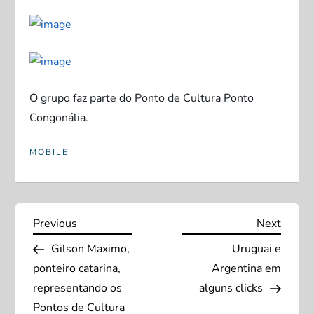
O grupo faz parte do Ponto de Cultura Ponto
Congonália.
MOBILE
N
Previous
Next
Previous
Next
Post
Post
Gilson Maximo,
Uruguai e
a
ponteiro catarina,
Argentina em
v
representando os
alguns clicks
Pontos de Cultura