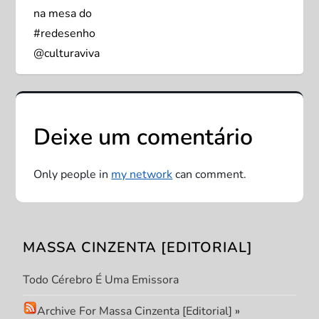
e
na mesa do
#redesenho
g
@culturaviva
a
ç
Deixe um comentário
ã
o
Only people in
my network
can comment.
d
e
MASSA CINZENTA [EDITORIAL]
P
Todo Cérebro É Uma Emissora
o
Archive For Massa Cinzenta [Editorial]
»