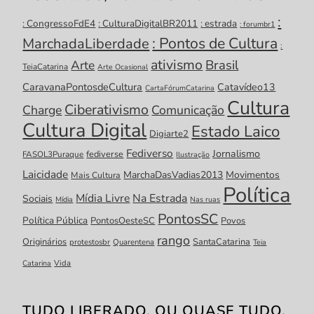
:
: CongressoFdE4
: CulturaDigitalBR2011
: estrada
: forumbr1
: Pontos de Cultura
MarchadaLiberdade
:
ativismo
Brasil
Arte
TeiaCatarina
Arte Ocasional
CaravanaPontosdeCultura
Catavídeo13
CartaFórumCatarina
Cultura
Ciberativismo
Charge
Comunicação
Cultura Digital
Estado Laico
Digiarte2
Fediverso
Jornalismo
fediverse
FASOL3Puraque
Ilustração
Laicidade
MarchaDasVadias2013
Movimentos
Mais Cultura
Política
Mídia Livre
Na Estrada
Sociais
Mídia
Nas ruas
PontosSC
Política Pública
PontosOesteSC
Povos
rango
Originários
SantaCatarina
protestosbr
Quarentena
Teia
Catarina
Vida
TUDO LIBERADO. OU QUASE TUDO.