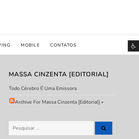
B
PING
MOBILE
CONTATOS
MASSA CINZENTA [EDITORIAL]
Todo Cérebro É Uma Emissora
Archive For Massa Cinzenta [Editorial]
»
Pesquisar
por: