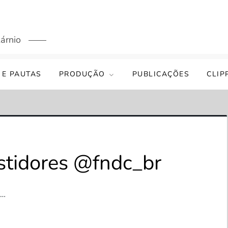
árnio
 E PAUTAS
PRODUÇÃO
PUBLICAÇÕES
CLIP
stidores @fndc_br
m…