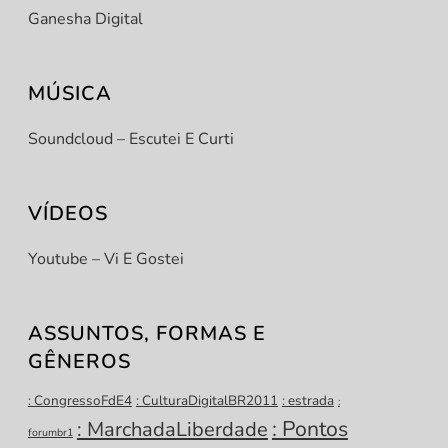
Ganesha Digital
MÚSICA
Soundcloud – Escutei E Curti
VÍDEOS
Youtube – Vi E Gostei
ASSUNTOS, FORMAS E
GÊNEROS
: CongressoFdE4
: CulturaDigitalBR2011
: estrada
:
: Pontos
: MarchadaLiberdade
forumbr1