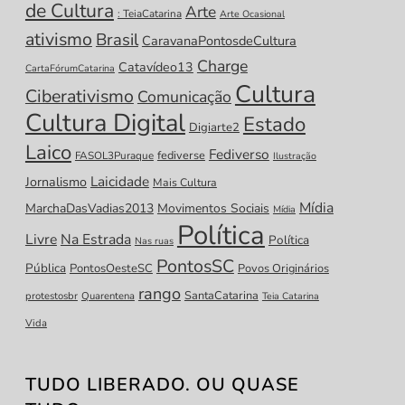
de Cultura
Arte
: TeiaCatarina
Arte Ocasional
ativismo
Brasil
CaravanaPontosdeCultura
Charge
Catavídeo13
CartaFórumCatarina
Cultura
Ciberativismo
Comunicação
Cultura Digital
Estado
Digiarte2
Laico
Fediverso
fediverse
FASOL3Puraque
Ilustração
Laicidade
Jornalismo
Mais Cultura
Mídia
MarchaDasVadias2013
Movimentos Sociais
Mídia
Política
Livre
Na Estrada
Política
Nas ruas
PontosSC
Pública
PontosOesteSC
Povos Originários
rango
SantaCatarina
protestosbr
Quarentena
Teia Catarina
Vida
TUDO LIBERADO. OU QUASE