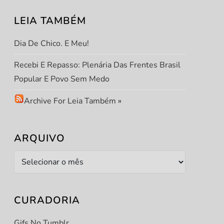
LEIA TAMBÉM
Dia De Chico. E Meu!
Recebi E Repasso: Plenária Das Frentes Brasil
Popular E Povo Sem Medo
t
Archive For Leia Também
»
t
ARQUIVO
Arquivo
CURADORIA
Gifs No Tumblr