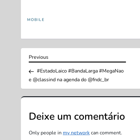
MOBILE
N
Previous
Previous
Post
a
#EstadoLaico #BandaLarga #MegaNao
e @classind na agenda do @fndc_br
v
e
Deixe um comentário
g
a
Only people in
my network
can comment.