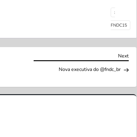
:
FNDC15
Nex
Next
Pos
Nova executiva do @fndc_br