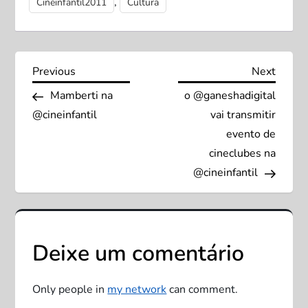
,
Cineinfantil2011
Cultura
N
Previous
Next
Previous
Next
Post
Post
Mamberti na
o @ganeshadigital
a
@cineinfantil
vai transmitir
v
evento de
cineclubes na
e
@cineinfantil
g
a
Deixe um comentário
ç
Only people in
my network
can comment.
ã