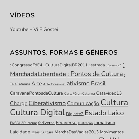
VÍDEOS
Youtube – Vi E Gostei
ASSUNTOS, FORMAS E GÊNEROS
:
: CongressoFdE4
: CulturaDigitalBR2011
: estrada
: forumbr1
: Pontos de Cultura
MarchadaLiberdade
:
ativismo
Brasil
Arte
TeiaCatarina
Arte Ocasional
CaravanaPontosdeCultura
Catavídeo13
CartaFórumCatarina
Cultura
Ciberativismo
Charge
Comunicação
Cultura Digital
Estado Laico
Digiarte2
Fediverso
Jornalismo
fediverse
FASOL3Puraque
Ilustração
Laicidade
MarchaDasVadias2013
Movimentos
Mais Cultura