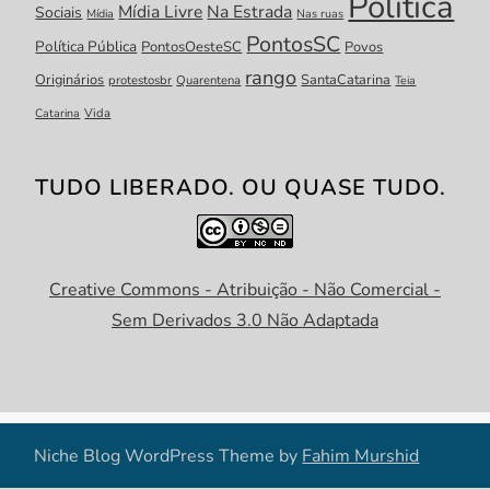
Política
Mídia Livre
Na Estrada
Sociais
Mídia
Nas ruas
PontosSC
Política Pública
PontosOesteSC
Povos
rango
Originários
SantaCatarina
protestosbr
Quarentena
Teia
Catarina
Vida
TUDO LIBERADO. OU QUASE TUDO.
Creative Commons - Atribuição - Não Comercial -
Sem Derivados 3.0 Não Adaptada
Niche Blog WordPress Theme by
Fahim Murshid