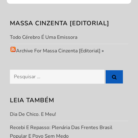
o
MASSA CINZENTA [EDITORIAL]
d
Todo Cérebro É Uma Emissora
e
Archive For Massa Cinzenta [Editorial]
»
P
o
Pesquisar
s
por:
t
LEIA TAMBÉM
Dia De Chico. E Meu!
Recebi E Repasso: Plenária Das Frentes Brasil
Popular E Povo Sem Medo