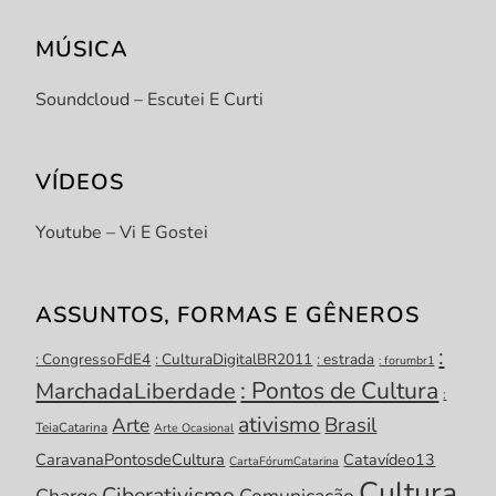
MÚSICA
Soundcloud – Escutei E Curti
VÍDEOS
Youtube – Vi E Gostei
ASSUNTOS, FORMAS E GÊNEROS
:
: CongressoFdE4
: CulturaDigitalBR2011
: estrada
: forumbr1
: Pontos de Cultura
MarchadaLiberdade
:
ativismo
Brasil
Arte
TeiaCatarina
Arte Ocasional
CaravanaPontosdeCultura
Catavídeo13
CartaFórumCatarina
Cultura
Ciberativismo
Charge
Comunicação