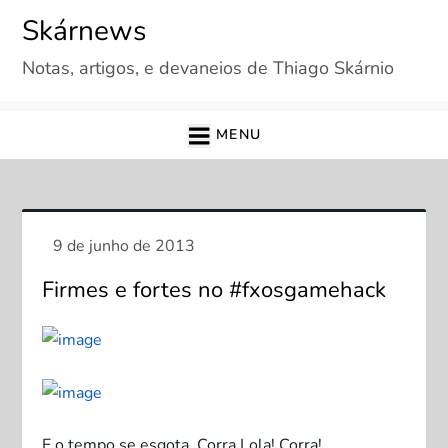
Skip
Skárnews
to
Notas, artigos, e devaneios de Thiago Skárnio
content
MENU
Firmes e fortes no #fxosgamehack
E o tempo se esgota. Corra Lola! Corra!