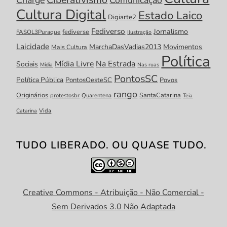
Cultura Digital
Estado Laico
Digiarte2
Fediverso
Jornalismo
fediverse
FASOL3Puraque
Ilustração
Laicidade
MarchaDasVadias2013
Movimentos
Mais Cultura
Política
Mídia Livre
Na Estrada
Sociais
Mídia
Nas ruas
PontosSC
Política Pública
PontosOesteSC
Povos
rango
Originários
SantaCatarina
protestosbr
Quarentena
Teia
Catarina
Vida
TUDO LIBERADO. OU QUASE TUDO.
Creative Commons - Atribuição - Não Comercial -
Sem Derivados 3.0 Não Adaptada