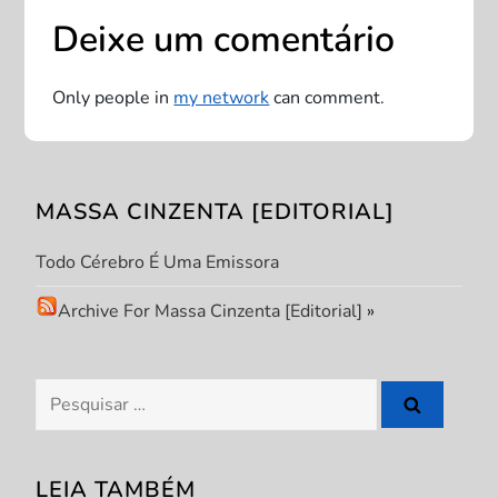
ç
Deixe um comentário
ã
Only people in
my network
can comment.
o
d
MASSA CINZENTA [EDITORIAL]
e
Todo Cérebro É Uma Emissora
P
Archive For Massa Cinzenta [Editorial]
»
o
s
Pesquisar
por:
t
LEIA TAMBÉM