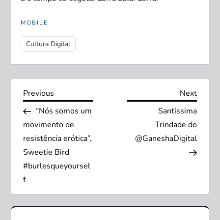
MOBILE
Cultura Digital
N
Previous
Next
Previous
Next
Post
Post
“Nós somos um
Santíssima
a
movimento de
Trindade do
v
resistência erótica”,
@GaneshaDigital
Sweetie Bird
e
#burlesqueyoursel
f
g
a