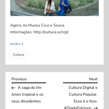
Agora, no Museu Cruz e Sousa.
Informações: http://cultura.sc/rcpt
MOBILE
Cultura
N
Previous
Next
Previous
Next
Post
Post
A saga do Jim
Cultura Digital e
a
Jones tropical e os
Cultura Popular.
v
seus dissidentes
Esse é o foco.
#DiadoFolclore