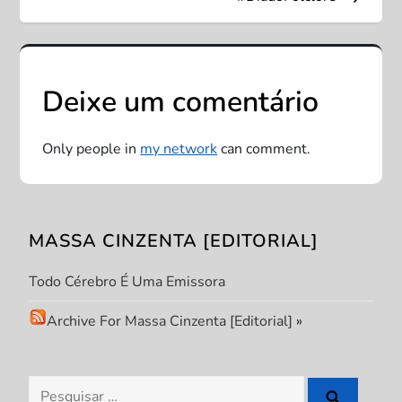
e
g
Deixe um comentário
a
ç
Only people in
my network
can comment.
ã
o
MASSA CINZENTA [EDITORIAL]
d
Todo Cérebro É Uma Emissora
e
Archive For Massa Cinzenta [Editorial]
»
P
Pesquisar