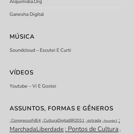
Alquimídia.org
Ganesha Digital
MÚSICA
Soundcloud – Escutei E Curti
VÍDEOS
Youtube – Vi E Gostei
ASSUNTOS, FORMAS E GÊNEROS
:
: CongressoFdE4
: CulturaDigitalBR2011
: estrada
: forumbr1
: Pontos de Cultura
MarchadaLiberdade
: