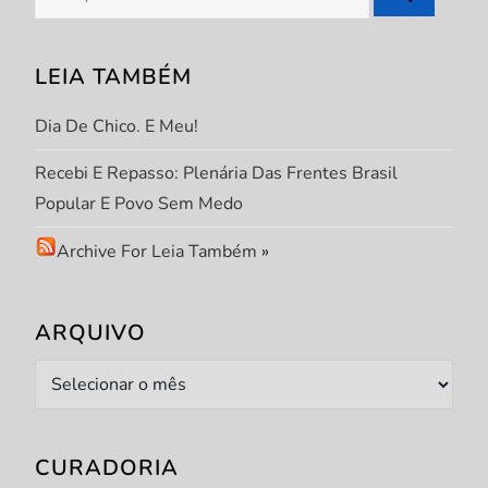
o
por:
s
LEIA TAMBÉM
t
Dia De Chico. E Meu!
Recebi E Repasso: Plenária Das Frentes Brasil
Popular E Povo Sem Medo
Archive For Leia Também
»
ARQUIVO
Arquivo
CURADORIA