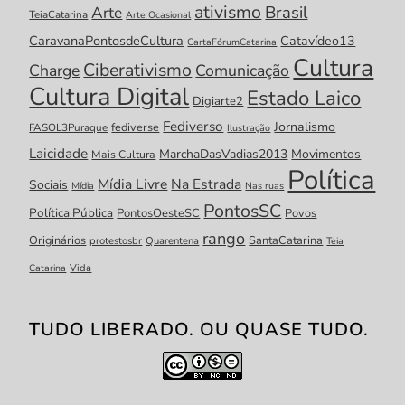
ativismo
Brasil
Arte
TeiaCatarina
Arte Ocasional
CaravanaPontosdeCultura
Catavídeo13
CartaFórumCatarina
Cultura
Ciberativismo
Charge
Comunicação
Cultura Digital
Estado Laico
Digiarte2
Fediverso
Jornalismo
fediverse
FASOL3Puraque
Ilustração
Laicidade
MarchaDasVadias2013
Movimentos
Mais Cultura
Política
Mídia Livre
Na Estrada
Sociais
Mídia
Nas ruas
PontosSC
Política Pública
PontosOesteSC
Povos
rango
Originários
SantaCatarina
protestosbr
Quarentena
Teia
Catarina
Vida
TUDO LIBERADO. OU QUASE TUDO.