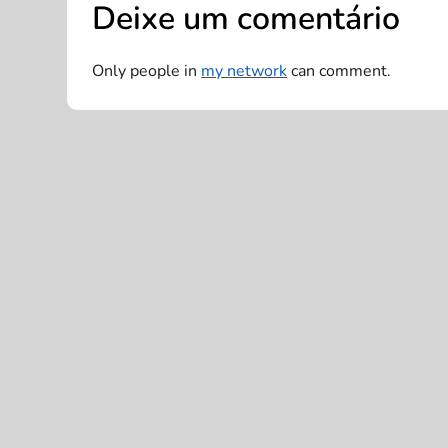
Deixe um comentário
g
a
Only people in
my network
can comment.
ç
ã
o
d
e
P
o