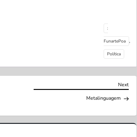
:
,
FunartePoa
Política
Nex
Next
Pos
Metalinguagem