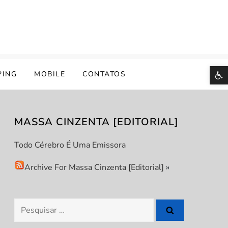
B
PING
MOBILE
CONTATOS
MASSA CINZENTA [EDITORIAL]
Todo Cérebro É Uma Emissora
Archive For Massa Cinzenta [Editorial]
»
Pesquisar
por: