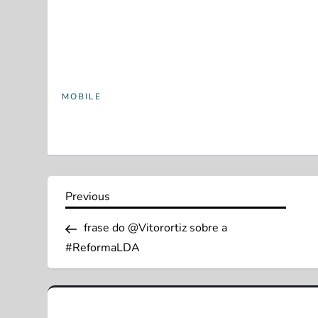
MOBILE
N
Previous
Previous
Post
a
frase do @Vitorortiz sobre a
#ReformaLDA
v
e