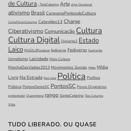
de Cultura
Arte
: TeiaCatarina
Arte Ocasional
ativismo
Brasil
CaravanaPontosdeCultura
Charge
Catavídeo13
CartaFórumCatarina
Cultura
Ciberativismo
Comunicação
Cultura Digital
Estado
Digiarte2
Laico
Fediverso
fediverse
FASOL3Puraque
Ilustração
Laicidade
Jornalismo
Mais Cultura
Mídia
MarchaDasVadias2013
Movimentos Sociais
Mídia
Política
Livre
Na Estrada
Política
Nas ruas
PontosSC
Pública
PontosOesteSC
Povos Originários
rango
SantaCatarina
protestosbr
Quarentena
Teia Catarina
Vida
TUDO LIBERADO. OU QUASE