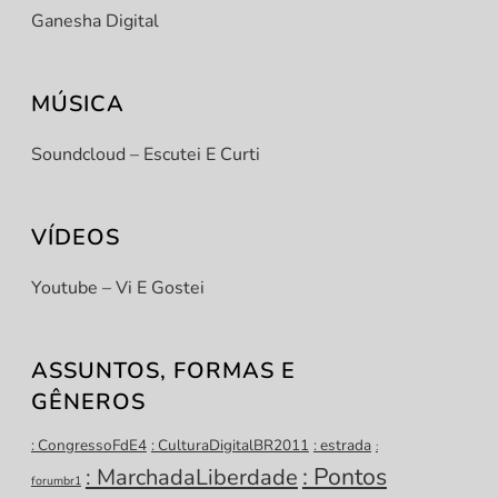
Ganesha Digital
MÚSICA
Soundcloud – Escutei E Curti
VÍDEOS
Youtube – Vi E Gostei
ASSUNTOS, FORMAS E
GÊNEROS
: CongressoFdE4
: CulturaDigitalBR2011
: estrada
:
: Pontos
: MarchadaLiberdade
forumbr1