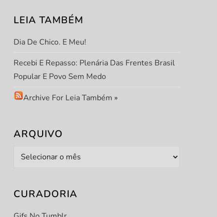
LEIA TAMBÉM
Dia De Chico. E Meu!
Recebi E Repasso: Plenária Das Frentes Brasil
Popular E Povo Sem Medo
Archive For Leia Também
»
ARQUIVO
t
t
Arquivo
CURADORIA
Gifs No Tumblr