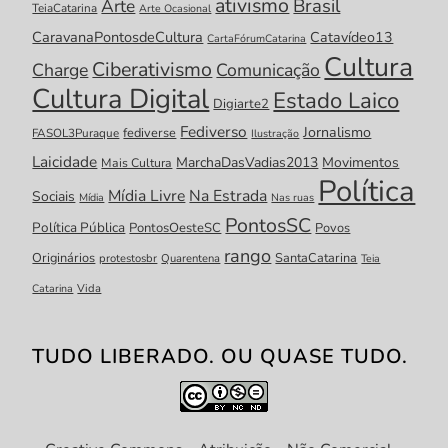
ativismo
Brasil
Arte
TeiaCatarina
Arte Ocasional
CaravanaPontosdeCultura
Catavídeo13
CartaFórumCatarina
Cultura
Ciberativismo
Charge
Comunicação
Cultura Digital
Estado Laico
Digiarte2
Fediverso
Jornalismo
fediverse
FASOL3Puraque
Ilustração
Laicidade
MarchaDasVadias2013
Movimentos
Mais Cultura
Política
Mídia Livre
Na Estrada
Sociais
Mídia
Nas ruas
PontosSC
Política Pública
PontosOesteSC
Povos
rango
Originários
SantaCatarina
protestosbr
Quarentena
Teia
Catarina
Vida
TUDO LIBERADO. OU QUASE TUDO.