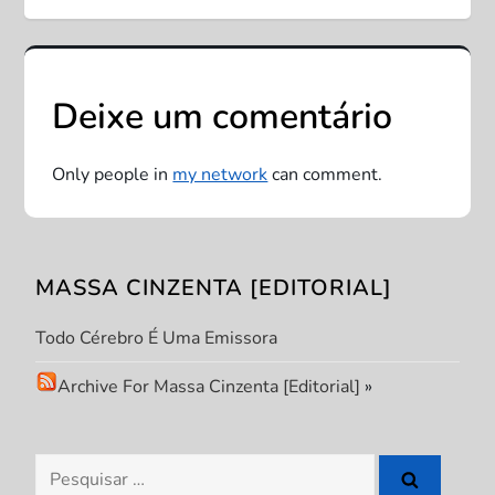
g
a
ç
Deixe um comentário
ã
Only people in
my network
can comment.
o
d
MASSA CINZENTA [EDITORIAL]
e
Todo Cérebro É Uma Emissora
P
Archive For Massa Cinzenta [Editorial]
»
o
s
Pesquisar