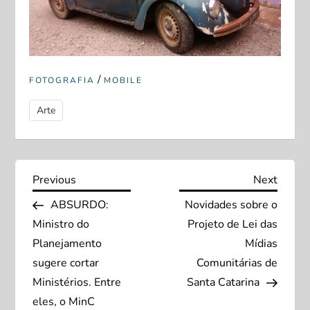
/
FOTOGRAFIA
MOBILE
Arte
N
Previous
Next
Previous
Next
Post
Post
ABSURDO:
Novidades sobre o
a
Ministro do
Projeto de Lei das
v
Planejamento
Mídias
sugere cortar
Comunitárias de
e
Ministérios. Entre
Santa Catarina
eles, o MinC