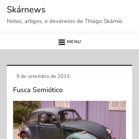
Skip
Skárnews
to
Notas, artigos, e devaneios de Thiago Skárnio
content
MENU
Fusca Semiótico