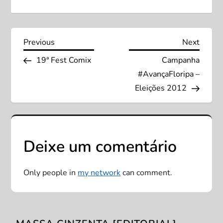
N
Previous
Next
Previous
Next
Post
Post
19ª Fest Comix
Campanha
a
#AvançaFloripa –
v
Eleições 2012
e
g
Deixe um comentário
a
Only people in
my network
can comment.
ç
ã