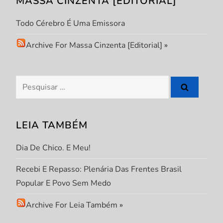
MASSA CINZENTA [EDITORIAL]
o
Todo Cérebro É Uma Emissora
d
Archive For Massa Cinzenta [Editorial]
»
e
P
Pesquisar
por:
o
s
LEIA TAMBÉM
t
Dia De Chico. E Meu!
Recebi E Repasso: Plenária Das Frentes Brasil
Popular E Povo Sem Medo
Archive For Leia Também
»