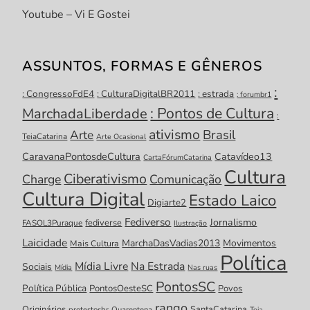
Youtube – Vi E Gostei
ASSUNTOS, FORMAS E GÊNEROS
:
: CongressoFdE4
: CulturaDigitalBR2011
: estrada
: forumbr1
: Pontos de Cultura
MarchadaLiberdade
:
ativismo
Brasil
Arte
TeiaCatarina
Arte Ocasional
CaravanaPontosdeCultura
Catavídeo13
CartaFórumCatarina
Cultura
Ciberativismo
Charge
Comunicação
Cultura Digital
Estado Laico
Digiarte2
Fediverso
Jornalismo
fediverse
FASOL3Puraque
Ilustração
Laicidade
MarchaDasVadias2013
Movimentos
Mais Cultura
Política
Mídia Livre
Na Estrada
Sociais
Mídia
Nas ruas
PontosSC
Política Pública
PontosOesteSC
Povos
rango
Originários
SantaCatarina
protestosbr
Quarentena
Teia