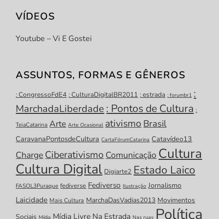
VÍDEOS
Youtube – Vi E Gostei
ASSUNTOS, FORMAS E GÊNEROS
:
: CongressoFdE4
: CulturaDigitalBR2011
: estrada
: forumbr1
: Pontos de Cultura
MarchadaLiberdade
:
ativismo
Brasil
Arte
TeiaCatarina
Arte Ocasional
CaravanaPontosdeCultura
Catavídeo13
CartaFórumCatarina
Cultura
Ciberativismo
Charge
Comunicação
Cultura Digital
Estado Laico
Digiarte2
Fediverso
Jornalismo
fediverse
FASOL3Puraque
Ilustração
Laicidade
MarchaDasVadias2013
Movimentos
Mais Cultura
Política
Mídia Livre
Na Estrada
Sociais
Mídia
Nas ruas