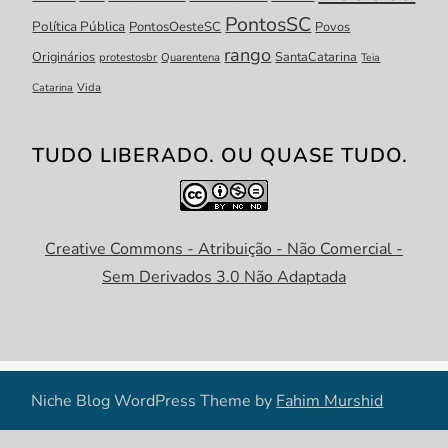
PontosSC
Política Pública
PontosOesteSC
Povos
rango
Originários
SantaCatarina
protestosbr
Quarentena
Teia
Catarina
Vida
TUDO LIBERADO. OU QUASE TUDO.
Creative Commons - Atribuição - Não Comercial -
Sem Derivados 3.0 Não Adaptada
Niche Blog WordPress Theme by
Fahim Murshid