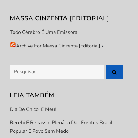
ã
MASSA CINZENTA [EDITORIAL]
o
Todo Cérebro É Uma Emissora
d
Archive For Massa Cinzenta [Editorial]
»
e
P
Pesquisar
por:
o
s
LEIA TAMBÉM
t
Dia De Chico. E Meu!
Recebi E Repasso: Plenária Das Frentes Brasil
Popular E Povo Sem Medo