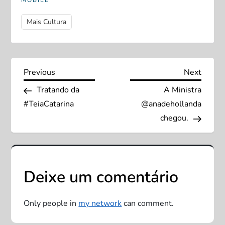
MOBILE
Mais Cultura
N
Previous
Next
Previous
Next
Post
Post
Tratando da
A Ministra
a
#TeiaCatarina
@anadehollanda
v
chegou.
e
g
Deixe um comentário
a
Only people in
my network
can comment.
ç