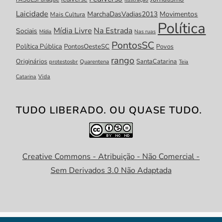
Laicidade
MarchaDasVadias2013
Movimentos
Mais Cultura
Política
Mídia Livre
Na Estrada
Sociais
Mídia
Nas ruas
PontosSC
Política Pública
PontosOesteSC
Povos
rango
Originários
SantaCatarina
protestosbr
Quarentena
Teia
Catarina
Vida
TUDO LIBERADO. OU QUASE TUDO.
Creative Commons - Atribuição - Não Comercial -
Sem Derivados 3.0 Não Adaptada