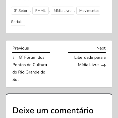
,
,
,
3º Setor
FMML
Mídia Livre
Movimentos
Sociais
N
Previous
Next
Previous
Next
Post
Post
8º Fórum dos
Liberdade para a
a
Pontos de Cultura
Mídia Livre
v
do Rio Grande do
Sul
e
g
Deixe um comentário
a