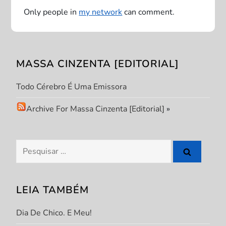
ç
Only people in
my network
can comment.
ã
o
MASSA CINZENTA [EDITORIAL]
d
Todo Cérebro É Uma Emissora
e
Archive For Massa Cinzenta [Editorial]
»
P
Pesquisar
o
por:
s
LEIA TAMBÉM
t
Dia De Chico. E Meu!