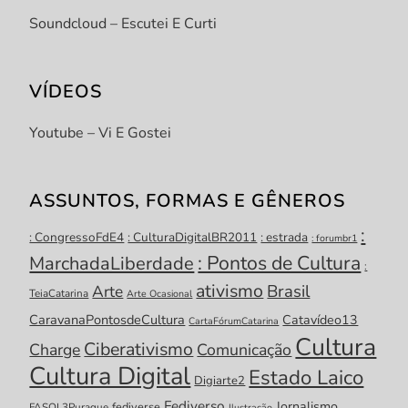
Soundcloud – Escutei E Curti
VÍDEOS
Youtube – Vi E Gostei
ASSUNTOS, FORMAS E GÊNEROS
:
: CongressoFdE4
: CulturaDigitalBR2011
: estrada
: forumbr1
: Pontos de Cultura
MarchadaLiberdade
:
ativismo
Brasil
Arte
TeiaCatarina
Arte Ocasional
CaravanaPontosdeCultura
Catavídeo13
CartaFórumCatarina
Cultura
Ciberativismo
Charge
Comunicação
Cultura Digital
Estado Laico
Digiarte2
Fediverso
Jornalismo
fediverse
FASOL3Puraque
Ilustração