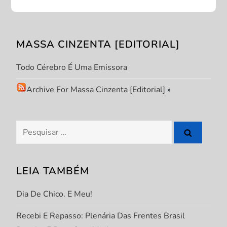
ç
ã
MASSA CINZENTA [EDITORIAL]
o
Todo Cérebro É Uma Emissora
d
Archive For Massa Cinzenta [Editorial]
»
e
Pesquisar
P
por:
o
LEIA TAMBÉM
s
Dia De Chico. E Meu!
t
Recebi E Repasso: Plenária Das Frentes Brasil