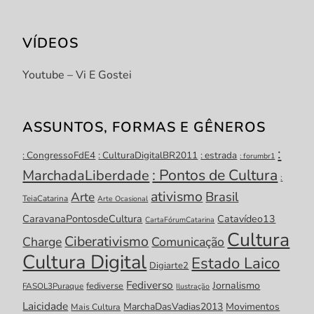
VÍDEOS
Youtube – Vi E Gostei
ASSUNTOS, FORMAS E GÊNEROS
:
: CongressoFdE4
: CulturaDigitalBR2011
: estrada
: forumbr1
: Pontos de Cultura
MarchadaLiberdade
:
ativismo
Brasil
Arte
TeiaCatarina
Arte Ocasional
CaravanaPontosdeCultura
Catavídeo13
CartaFórumCatarina
Cultura
Ciberativismo
Charge
Comunicação
Cultura Digital
Estado Laico
Digiarte2
Fediverso
Jornalismo
fediverse
FASOL3Puraque
Ilustração
Laicidade
MarchaDasVadias2013
Movimentos
Mais Cultura