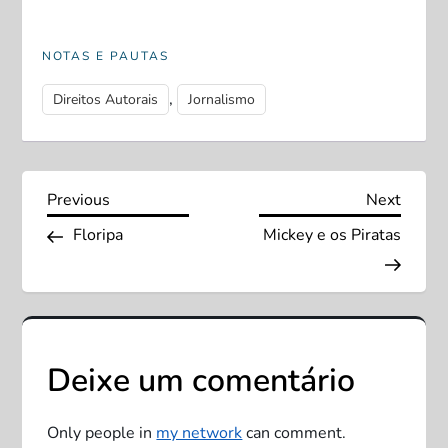
NOTAS E PAUTAS
,
Direitos Autorais
Jornalismo
N
Previous
Next
Previous
Next
Post
Post
Floripa
Mickey e os Piratas
a
v
e
Deixe um comentário
g
a
Only people in
my network
can comment.