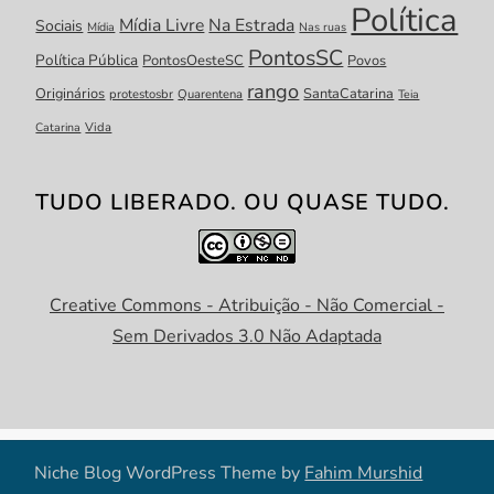
Política
Mídia Livre
Na Estrada
Sociais
Mídia
Nas ruas
PontosSC
Política Pública
PontosOesteSC
Povos
rango
Originários
SantaCatarina
protestosbr
Quarentena
Teia
Catarina
Vida
TUDO LIBERADO. OU QUASE TUDO.
Creative Commons - Atribuição - Não Comercial -
Sem Derivados 3.0 Não Adaptada
Niche Blog WordPress Theme by
Fahim Murshid