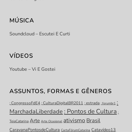
MÚSICA
Soundcloud – Escutei E Curti
VÍDEOS
Youtube – Vi E Gostei
ASSUNTOS, FORMAS E GÊNEROS
:
: CongressoFdE4
: CulturaDigitalBR2011
: estrada
: forumbr1
: Pontos de Cultura
MarchadaLiberdade
:
ativismo
Brasil
Arte
TeiaCatarina
Arte Ocasional
CaravanaPontosdeCultura
Catavídeo13
CartaFórumCatarina