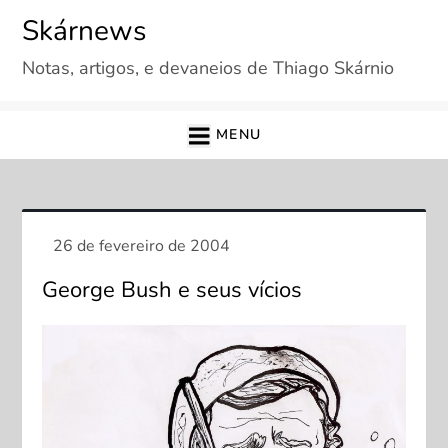
Skip
Skárnews
to
Notas, artigos, e devaneios de Thiago Skárnio
content
MENU
George Bush e seus vícios