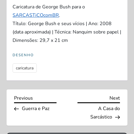
Caricatura de George Bush para o
SARCASTiCOcomBR
.
Título: George Bush e seus vícios | Ano: 2008
(data aproximada) | Técnica: Nanquim sobre papel |
Dimensões: 29,7 x 21 cm
DESENHO
caricatura
N
Previous
Next
Previous
Next
Post
Post
Guerra e Paz
A Casa do
a
Sarcástico
v