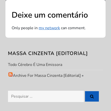
e
Deixe um comentário
g
a
Only people in
my network
can comment.
ç
ã
MASSA CINZENTA [EDITORIAL]
o
Todo Cérebro É Uma Emissora
d
Archive For Massa Cinzenta [Editorial]
»
e
Pesquisar
P
por: