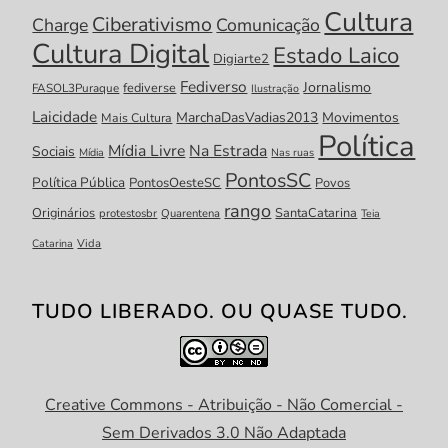
Cultura
Ciberativismo
Charge
Comunicação
Cultura Digital
Estado Laico
Digiarte2
Fediverso
Jornalismo
fediverse
FASOL3Puraque
Ilustração
Laicidade
MarchaDasVadias2013
Movimentos
Mais Cultura
Política
Mídia Livre
Na Estrada
Sociais
Mídia
Nas ruas
PontosSC
Política Pública
PontosOesteSC
Povos
rango
Originários
SantaCatarina
protestosbr
Quarentena
Teia
Catarina
Vida
TUDO LIBERADO. OU QUASE TUDO.
Creative Commons - Atribuição - Não Comercial -
Sem Derivados 3.0 Não Adaptada