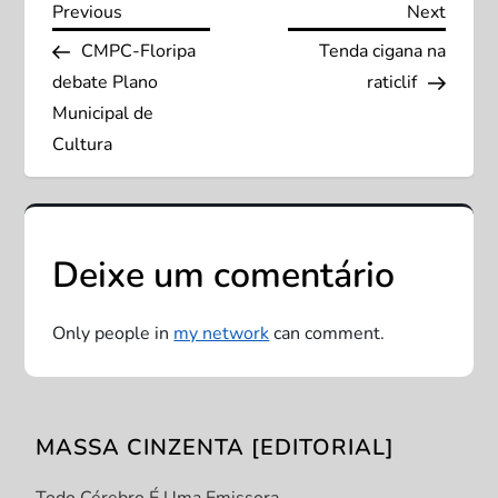
N
Previous
Next
Previous
Next
Post
Post
CMPC-Floripa
Tenda cigana na
a
debate Plano
raticlif
v
Municipal de
Cultura
e
g
Deixe um comentário
a
ç
Only people in
my network
can comment.
ã
o
MASSA CINZENTA [EDITORIAL]
d