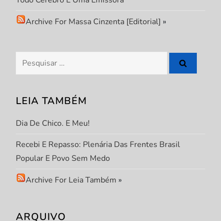
Todo Cérebro É Uma Emissora
e
Archive For Massa Cinzenta [Editorial]
»
P
Pesquisar
o
por:
s
LEIA TAMBÉM
t
Dia De Chico. E Meu!
Recebi E Repasso: Plenária Das Frentes Brasil
Popular E Povo Sem Medo
Archive For Leia Também
»
ARQUIVO