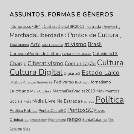
ASSUNTOS, FORMAS E GÊNEROS
:
: CongressoFdE4
: CulturaDigitalBR2011
: estrada
: forumbr1
: Pontos de Cultura
MarchadaLiberdade
:
ativismo
Brasil
Arte
TeiaCatarina
Arte Ocasional
CaravanaPontosdeCultura
Catavídeo13
CartaFórumCatarina
Cultura
Ciberativismo
Charge
Comunicação
Cultura Digital
Estado Laico
Digiarte2
Fediverso
Jornalismo
fediverse
FASOL3Puraque
Ilustração
Laicidade
MarchaDasVadias2013
Movimentos
Mais Cultura
Política
Mídia Livre
Na Estrada
Sociais
Mídia
Nas ruas
PontosSC
Política Pública
PontosOesteSC
Povos
rango
Originários
SantaCatarina
protestosbr
Quarentena
Teia
Catarina
Vida