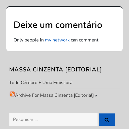
e
g
Deixe um comentário
a
Only people in
my network
can comment.
ç
ã
MASSA CINZENTA [EDITORIAL]
o
Todo Cérebro É Uma Emissora
d
Archive For Massa Cinzenta [Editorial]
»
e
P
Pesquisar
por: