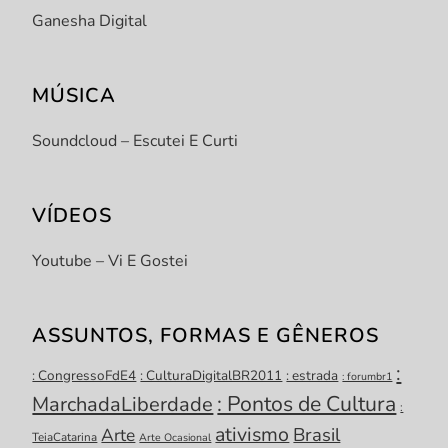
Ganesha Digital
MÚSICA
Soundcloud – Escutei E Curti
VÍDEOS
Youtube – Vi E Gostei
ASSUNTOS, FORMAS E GÊNEROS
:
: CongressoFdE4
: CulturaDigitalBR2011
: estrada
: forumbr1
: Pontos de Cultura
MarchadaLiberdade
:
ativismo
Brasil
Arte
TeiaCatarina
Arte Ocasional