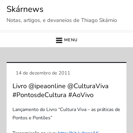
Skip
Skárnews
to
Notas, artigos, e devaneios de Thiago Skárnio
content
MENU
Livro @ipeaonline @CulturaViva
#PontosdeCultura #AoVivo
Lançamento do Livro “Cultura Viva – as práticas de
Pontos e Pontões”