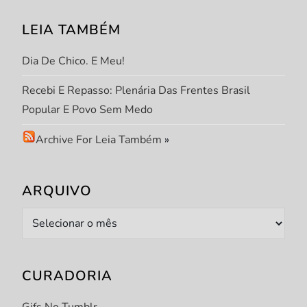
o
s
LEIA TAMBÉM
t
Dia De Chico. E Meu!
Recebi E Repasso: Plenária Das Frentes Brasil
Popular E Povo Sem Medo
Archive For Leia Também
»
ARQUIVO
Arquivo
CURADORIA