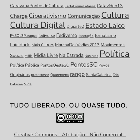
CaravanaPontosdeCultura
Catavídeo13
CartaFórumCatarina
Cultura
Ciberativismo
Charge
Comunicação
Cultura Digital
Estado Laico
Digiarte2
Fediverso
Jornalismo
fediverse
FASOL3Puraque
Ilustração
Laicidade
MarchaDasVadias2013
Movimentos
Mais Cultura
Política
Mídia Livre
Na Estrada
Sociais
Mídia
Nas ruas
PontosSC
Política Pública
PontosOesteSC
Povos
rango
Originários
SantaCatarina
protestosbr
Quarentena
Teia
Catarina
Vida
TUDO LIBERADO. OU QUASE TUDO.
Creative Commons - Atribuição - Não Comercial -