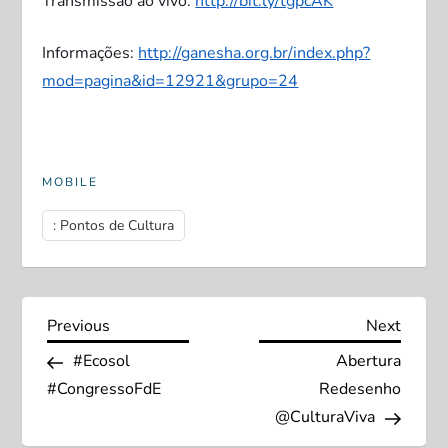
Transmissão ao vivo:
http://bit.ly/tgpcAK
Informações:
http://ganesha.org.br/index.php?
mod=pagina&id=12921&grupo=24
MOBILE
: Pontos de Cultura
N
Previous
Next
Previous
Next
Post
Post
#Ecosol
Abertura
a
#CongressoFdE
Redesenho
v
@CulturaViva