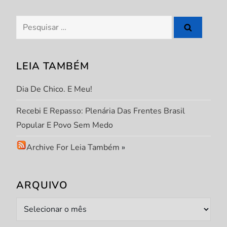
o
Pesquisar
s
por:
t
LEIA TAMBÉM
Dia De Chico. E Meu!
Recebi E Repasso: Plenária Das Frentes Brasil
Popular E Povo Sem Medo
Archive For Leia Também
»
ARQUIVO
Arquivo