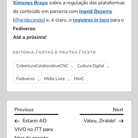
Ximenes Braga
sobre a regulação das plataformas
de conteúdo em parceria com
Ingrid Bezerra
(
@gridocando
) e, é claro, o
registros
in loco
para o
Fediverso
.
Até a próxima!
/
/
EDITORIA
NOTAS E PAUTAS
TEXTO
,
,
CoberturaColaborativaCNC
Cultura Dgital
,
,
Fediverso
Mídia Livre
MinC
N
Previous
Next
Previous
Next
Post
Post
Estarei AO
Valeu, Ziraldo!
a
VIVO no JTT para
falar do projeto