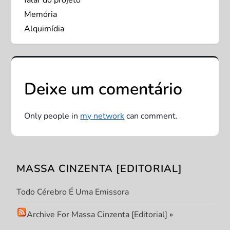
v
Memória
e
Alquimídia
g
a
Deixe um comentário
ç
Only people in
my network
can comment.
ã
o
MASSA CINZENTA [EDITORIAL]
d
Todo Cérebro É Uma Emissora
e
Archive For Massa Cinzenta [Editorial]
»
P