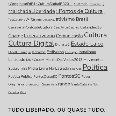
:
: CongressoFdE4
: CulturaDigitalBR2011
: estrada
: forumbr1
: Pontos de Cultura
MarchadaLiberdade
:
ativismo
Brasil
Arte
TeiaCatarina
Arte Ocasional
CaravanaPontosdeCultura
Catavídeo13
CartaFórumCatarina
Cultura
Ciberativismo
Charge
Comunicação
Cultura Digital
Estado Laico
Digiarte2
Fediverso
Jornalismo
fediverse
FASOL3Puraque
Ilustração
Laicidade
MarchaDasVadias2013
Movimentos
Mais Cultura
Política
Mídia Livre
Na Estrada
Sociais
Mídia
Nas ruas
PontosSC
Política Pública
PontosOesteSC
Povos
rango
Originários
SantaCatarina
protestosbr
Quarentena
Teia
Catarina
Vida
TUDO LIBERADO. OU QUASE TUDO.