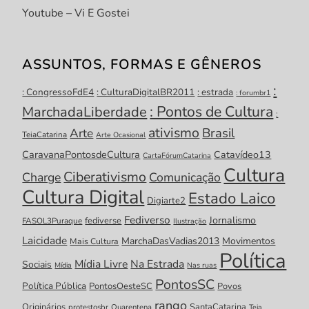
Youtube – Vi E Gostei
ASSUNTOS, FORMAS E GÊNEROS
:
: CongressoFdE4
: CulturaDigitalBR2011
: estrada
: forumbr1
: Pontos de Cultura
MarchadaLiberdade
:
ativismo
Brasil
Arte
TeiaCatarina
Arte Ocasional
CaravanaPontosdeCultura
Catavídeo13
CartaFórumCatarina
Cultura
Ciberativismo
Charge
Comunicação
Cultura Digital
Estado Laico
Digiarte2
Fediverso
Jornalismo
fediverse
FASOL3Puraque
Ilustração
Laicidade
MarchaDasVadias2013
Movimentos
Mais Cultura
Política
Mídia Livre
Na Estrada
Sociais
Mídia
Nas ruas
PontosSC
Política Pública
PontosOesteSC
Povos
rango
Originários
SantaCatarina
protestosbr
Quarentena
Teia