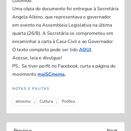
Colombo
.
Uma cópia do documento foi entregue à Secretária
Angela Albino
, que representava o governador
em evento na Assembleia Legislativa na última
quarta (26/8). A Secretária se comprometeu em
encaminhar a carta à Casa Civil e ao Governador.
O texto completo pode ser lido
AQUI
.
Acesse, leia e divulgue!
PS.: Se tiver perfil no Facebook, curta a página do
movimento
maiSCinema
.
NOTAS E PAUTAS
,
,
ativismo
Cultura
Política
Previous
Next
Previous
Next