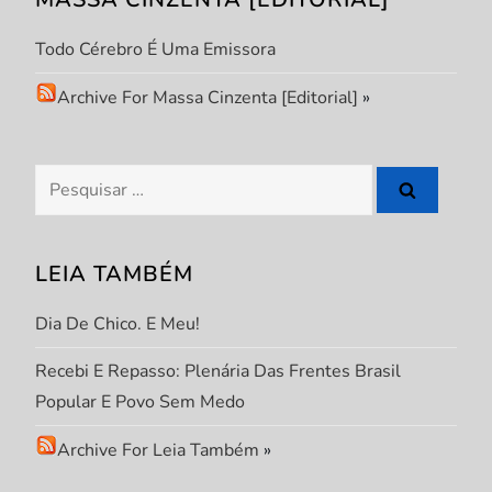
e
Todo Cérebro É Uma Emissora
P
Archive For Massa Cinzenta [Editorial]
»
o
s
Pesquisar
por:
t
LEIA TAMBÉM
Dia De Chico. E Meu!
Recebi E Repasso: Plenária Das Frentes Brasil
Popular E Povo Sem Medo
Archive For Leia Também
»