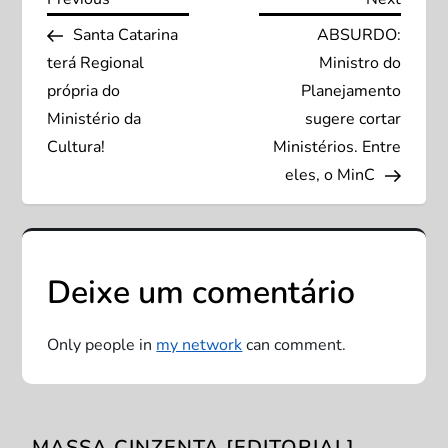
N
Post
Post
Santa Catarina
ABSURDO:
a
terá Regional
Ministro do
v
própria do
Planejamento
Ministério da
sugere cortar
e
Cultura!
Ministérios. Entre
eles, o MinC
g
a
ç
Deixe um comentário
ã
Only people in
my network
can comment.
o
d
MASSA CINZENTA [EDITORIAL]