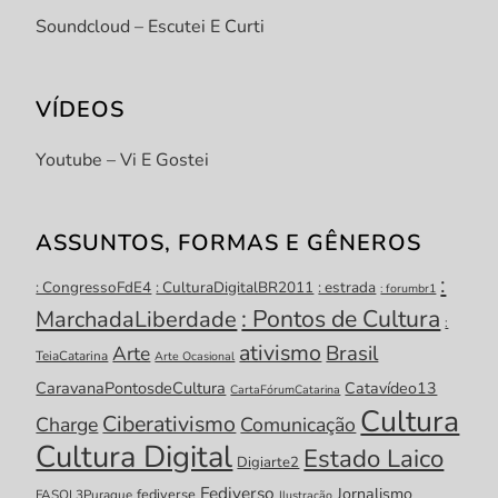
Soundcloud – Escutei E Curti
VÍDEOS
Youtube – Vi E Gostei
ASSUNTOS, FORMAS E GÊNEROS
:
: CongressoFdE4
: CulturaDigitalBR2011
: estrada
: forumbr1
: Pontos de Cultura
MarchadaLiberdade
:
ativismo
Brasil
Arte
TeiaCatarina
Arte Ocasional
CaravanaPontosdeCultura
Catavídeo13
CartaFórumCatarina
Cultura
Ciberativismo
Charge
Comunicação
Cultura Digital
Estado Laico
Digiarte2
Fediverso
Jornalismo
fediverse
FASOL3Puraque
Ilustração