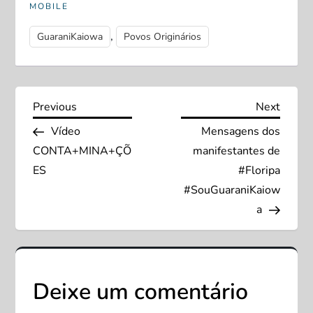
MOBILE
,
GuaraniKaiowa
Povos Originários
N
Previous
Next
Previous
Next
Post
Post
Vídeo
Mensagens dos
a
CONTA+MINA+ÇÕ
manifestantes de
v
ES
#Floripa
#SouGuaraniKaiow
e
a
g
a
Deixe um comentário
ç