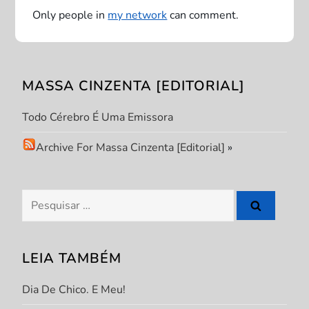
Only people in
my network
can comment.
ã
o
MASSA CINZENTA [EDITORIAL]
d
Todo Cérebro É Uma Emissora
e
Archive For Massa Cinzenta [Editorial]
»
P
o
Pesquisar
s
por:
t
LEIA TAMBÉM
Dia De Chico. E Meu!