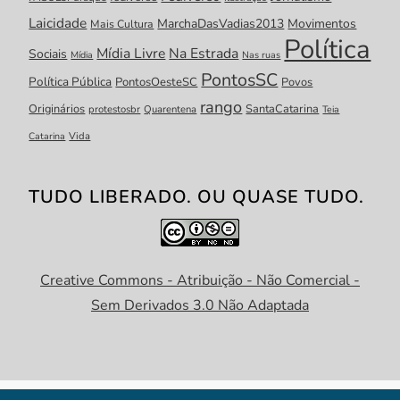
Laicidade
MarchaDasVadias2013
Movimentos
Mais Cultura
Política
Mídia Livre
Na Estrada
Sociais
Mídia
Nas ruas
PontosSC
Política Pública
PontosOesteSC
Povos
rango
Originários
SantaCatarina
protestosbr
Quarentena
Teia
Catarina
Vida
TUDO LIBERADO. OU QUASE TUDO.
Creative Commons - Atribuição - Não Comercial -
Sem Derivados 3.0 Não Adaptada