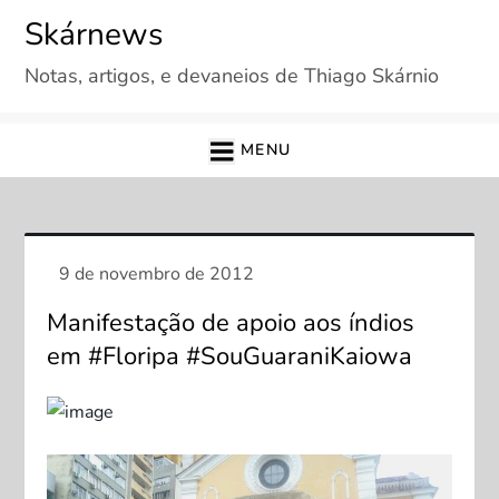
Skip
Skárnews
to
Notas, artigos, e devaneios de Thiago Skárnio
content
MENU
Manifestação de apoio aos índios
em #Floripa #SouGuaraniKaiowa