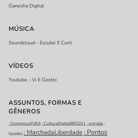
Ganesha Digital
MÚSICA
Soundcloud – Escutei E Curti
VÍDEOS
Youtube – Vi E Gostei
ASSUNTOS, FORMAS E
GÊNEROS
: CongressoFdE4
: CulturaDigitalBR2011
: estrada
:
: Pontos
: MarchadaLiberdade
forumbr1