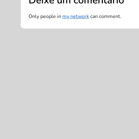
Deixe um comentário
a
Only people in
my network
can comment.
ç
ã
o
d
e
P
o
s