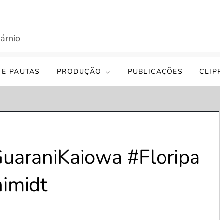
árnio
 E PAUTAS
PRODUÇÃO
PUBLICAÇÕES
CLIP
uaraniKaiowa #Floripa
himidt