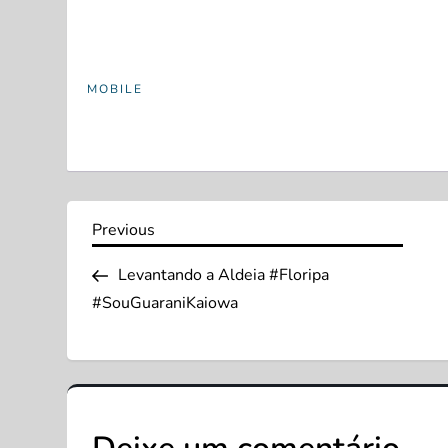
MOBILE
N
Previous
Previous
Post
a
Levantando a Aldeia #Floripa
#SouGuaraniKaiowa
v
e
g