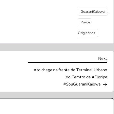
,
GuaraniKaiowa
Povos
Originários
Nex
Next
Pos
Ato chega na frente do Terminal Urbano
do Cemtro de #Floripa
#SouGuaraniKaiowa