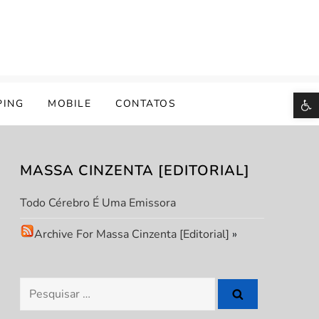
B
PING
MOBILE
CONTATOS
MASSA CINZENTA [EDITORIAL]
Todo Cérebro É Uma Emissora
Archive For Massa Cinzenta [Editorial]
»
Pesquisar
por: