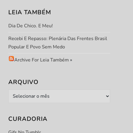
LEIA TAMBÉM
Dia De Chico. E Meu!
Recebi E Repasso: Plenária Das Frentes Brasil
Popular E Povo Sem Medo
Archive For Leia Também
»
t
t
ARQUIVO
Arquivo
CURADORIA
Gifs No Tumblr