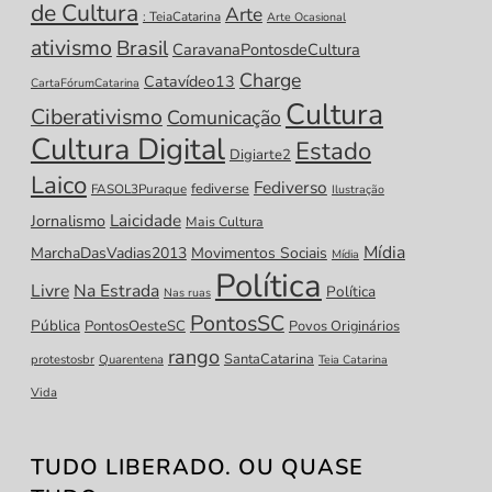
de Cultura
Arte
: TeiaCatarina
Arte Ocasional
ativismo
Brasil
CaravanaPontosdeCultura
Charge
Catavídeo13
CartaFórumCatarina
Cultura
Ciberativismo
Comunicação
Cultura Digital
Estado
Digiarte2
Laico
Fediverso
fediverse
FASOL3Puraque
Ilustração
Laicidade
Jornalismo
Mais Cultura
Mídia
MarchaDasVadias2013
Movimentos Sociais
Mídia
Política
Livre
Na Estrada
Política
Nas ruas
PontosSC
Pública
PontosOesteSC
Povos Originários
rango
SantaCatarina
protestosbr
Quarentena
Teia Catarina
Vida
TUDO LIBERADO. OU QUASE