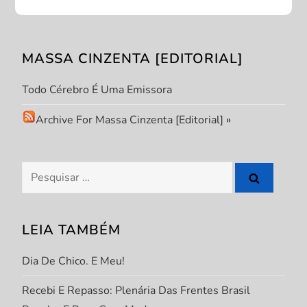
ã
o
MASSA CINZENTA [EDITORIAL]
d
Todo Cérebro É Uma Emissora
e
Archive For Massa Cinzenta [Editorial]
»
P
o
Pesquisar
s
por:
t
LEIA TAMBÉM
Dia De Chico. E Meu!
Recebi E Repasso: Plenária Das Frentes Brasil