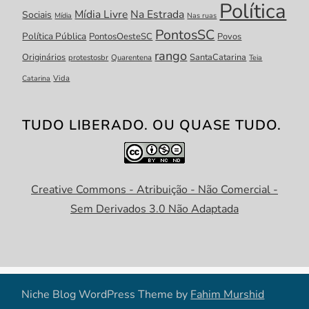
Política
Mídia Livre
Na Estrada
Sociais
Mídia
Nas ruas
PontosSC
Política Pública
PontosOesteSC
Povos
rango
Originários
SantaCatarina
protestosbr
Quarentena
Teia
Catarina
Vida
TUDO LIBERADO. OU QUASE TUDO.
Creative Commons - Atribuição - Não Comercial -
Sem Derivados 3.0 Não Adaptada
Niche Blog WordPress Theme by
Fahim Murshid