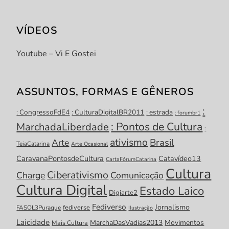
VÍDEOS
Youtube – Vi E Gostei
ASSUNTOS, FORMAS E GÊNEROS
:
: CongressoFdE4
: CulturaDigitalBR2011
: estrada
: forumbr1
: Pontos de Cultura
MarchadaLiberdade
:
ativismo
Brasil
Arte
TeiaCatarina
Arte Ocasional
CaravanaPontosdeCultura
Catavídeo13
CartaFórumCatarina
Cultura
Ciberativismo
Charge
Comunicação
Cultura Digital
Estado Laico
Digiarte2
Fediverso
Jornalismo
fediverse
FASOL3Puraque
Ilustração
Laicidade
MarchaDasVadias2013
Movimentos
Mais Cultura