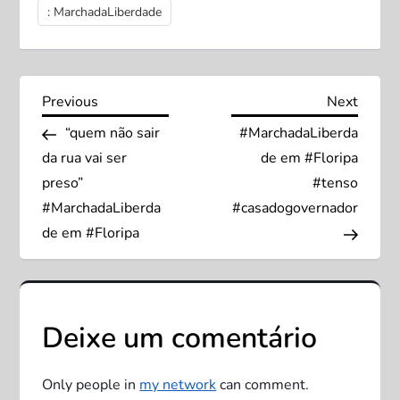
: MarchadaLiberdade
N
Previous
Next
Previous
Next
Post
Post
“quem não sair
#MarchadaLiberda
a
da rua vai ser
de em #Floripa
v
preso”
#tenso
#MarchadaLiberda
#casadogovernador
e
de em #Floripa
g
a
Deixe um comentário
ç
Only people in
my network
can comment.