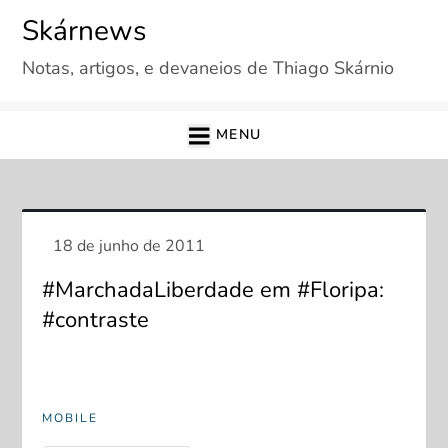
Skip
Skárnews
to
Notas, artigos, e devaneios de Thiago Skárnio
content
MENU
#MarchadaLiberdade em #Floripa:
#contraste
MOBILE