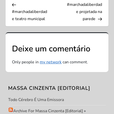
Post
Post
#marchadaliberdad
a
#marchadaliberdad
e projetada na
v
e teatro municipal
parede
e
g
Deixe um comentário
a
Only people in
my network
can comment.
ç
ã
MASSA CINZENTA [EDITORIAL]
o
Todo Cérebro É Uma Emissora
d
Archive For Massa Cinzenta [Editorial]
»