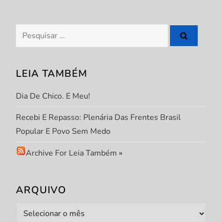
e
P
Pesquisar
por:
o
s
LEIA TAMBÉM
t
Dia De Chico. E Meu!
Recebi E Repasso: Plenária Das Frentes Brasil
Popular E Povo Sem Medo
Archive For Leia Também
»
ARQUIVO
Arquivo