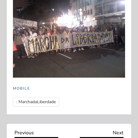
MOBILE
: MarchadaLiberdade
N
Previous
Next
Previous
Next