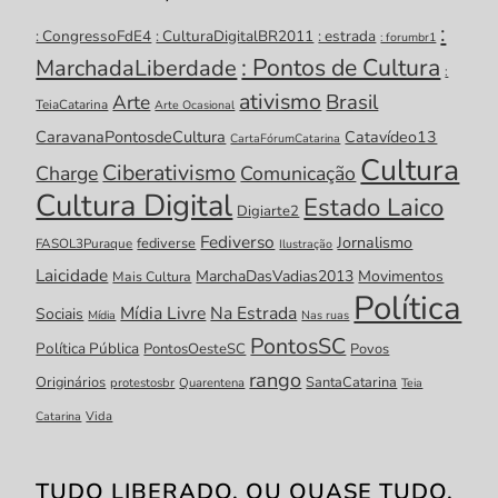
:
: CongressoFdE4
: CulturaDigitalBR2011
: estrada
: forumbr1
: Pontos de Cultura
MarchadaLiberdade
:
ativismo
Brasil
Arte
TeiaCatarina
Arte Ocasional
CaravanaPontosdeCultura
Catavídeo13
CartaFórumCatarina
Cultura
Ciberativismo
Charge
Comunicação
Cultura Digital
Estado Laico
Digiarte2
Fediverso
Jornalismo
fediverse
FASOL3Puraque
Ilustração
Laicidade
MarchaDasVadias2013
Movimentos
Mais Cultura
Política
Mídia Livre
Na Estrada
Sociais
Mídia
Nas ruas
PontosSC
Política Pública
PontosOesteSC
Povos
rango
Originários
SantaCatarina
protestosbr
Quarentena
Teia
Catarina
Vida
TUDO LIBERADO. OU QUASE TUDO.