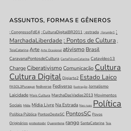
ASSUNTOS, FORMAS E GÊNEROS
:
: CongressoFdE4
: CulturaDigitalBR2011
: estrada
: forumbr1
: Pontos de Cultura
MarchadaLiberdade
:
ativismo
Brasil
Arte
TeiaCatarina
Arte Ocasional
CaravanaPontosdeCultura
Catavídeo13
CartaFórumCatarina
Cultura
Ciberativismo
Charge
Comunicação
Cultura Digital
Estado Laico
Digiarte2
Fediverso
Jornalismo
fediverse
FASOL3Puraque
Ilustração
Laicidade
MarchaDasVadias2013
Movimentos
Mais Cultura
Política
Mídia Livre
Na Estrada
Sociais
Mídia
Nas ruas
PontosSC
Política Pública
PontosOesteSC
Povos
rango
Originários
SantaCatarina
protestosbr
Quarentena
Teia