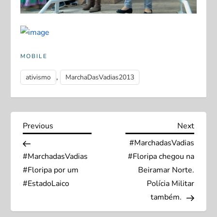
MOBILE
,
ativismo
MarchaDasVadias2013
N
Previous
Next
Previous
Next
Post
Post
#MarchadasVadias
a
#MarchadasVadias
#Floripa chegou na
v
#Floripa por um
Beiramar Norte.
#EstadoLaico
Polícia Militar
e
também.