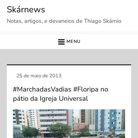
Skip
Skárnews
to
Notas, artigos, e devaneios de Thiago Skárnio
content
MENU
#MarchadasVadias #Floripa no
pátio da Igreja Universal