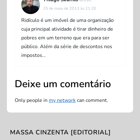
t
25 de maio de 2013 às 21:20
Ridículo é um imóvel de uma organização
cuja principal atividade é tirar dinheiro de
pobres em um terreno que era para ser
público. Além da série de descontos nos
impostos…
Deixe um comentário
Only people in
my network
can comment.
MASSA CINZENTA [EDITORIAL]