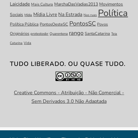
Laicidade
MarchaDasVadias2013
Movimentos
Mais Cultura
Política
Mídia Livre
Na Estrada
Sociais
Mídia
Nas ruas
PontosSC
Política Pública
PontosOesteSC
Povos
rango
Originários
SantaCatarina
protestosbr
Quarentena
Teia
Catarina
Vida
TUDO LIBERADO. OU QUASE TUDO.
Creative Commons - Atribuição - Não Comercial -
Sem Derivados 3.0 Não Adaptada