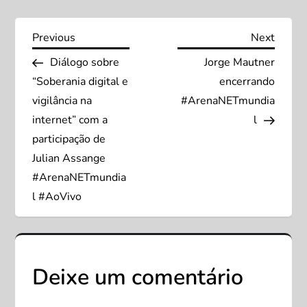
N
Previous
Next
Previous
Next
Post
Post
Diálogo sobre
Jorge Mautner
a
“Soberania digital e
encerrando
v
vigilância na
#ArenaNETmundia
internet” com a
l
e
participação de
Julian Assange
g
#ArenaNETmundia
a
l #AoVivo
ç
ã
Deixe um comentário
o