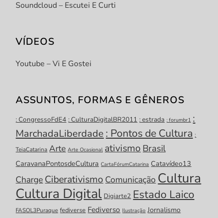
Soundcloud – Escutei E Curti
VÍDEOS
Youtube – Vi E Gostei
ASSUNTOS, FORMAS E GÊNEROS
:
: CongressoFdE4
: CulturaDigitalBR2011
: estrada
: forumbr1
: Pontos de Cultura
MarchadaLiberdade
:
ativismo
Brasil
Arte
TeiaCatarina
Arte Ocasional
CaravanaPontosdeCultura
Catavídeo13
CartaFórumCatarina
Cultura
Ciberativismo
Charge
Comunicação
Cultura Digital
Estado Laico
Digiarte2
Fediverso
Jornalismo
fediverse
FASOL3Puraque
Ilustração