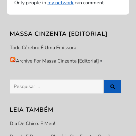
Only people in
my network
can comment.
d
e
MASSA CINZENTA [EDITORIAL]
P
Todo Cérebro É Uma Emissora
o
Archive For Massa Cinzenta [Editorial]
»
s
t
Pesquisar
por:
LEIA TAMBÉM
Dia De Chico. E Meu!