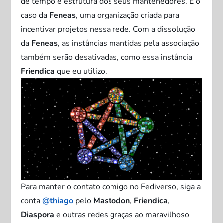
de tempo e estrutura dos seus mantenedores. É o
caso da
Feneas
, uma organização criada para
incentivar projetos nessa rede. Com a dissolução
da
Feneas
, as instâncias mantidas pela associação
também serão desativadas, como essa instância
Friendica
que eu utilizo.
Para manter o contato comigo no F
ediverso
, siga a
conta
@thiago
pelo
Mastodon
,
Friendica
,
Diaspora
e outras redes graças ao maravilhoso