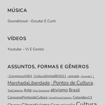
MÚSICA
Soundcloud – Escutei E Curti
VÍDEOS
Youtube – Vi E Gostei
ASSUNTOS, FORMAS E GÊNEROS
:
: CongressoFdE4
: CulturaDigitalBR2011
: estrada
: forumbr1
: Pontos de Cultura
MarchadaLiberdade
:
ativismo
Brasil
Arte
TeiaCatarina
Arte Ocasional
CaravanaPontosdeCultura
Catavídeo13
CartaFórumCatarina
Cultura
Ciberativismo
Charge
Comunicação