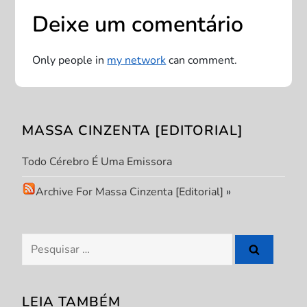
g
Deixe um comentário
a
Only people in
my network
can comment.
ç
ã
MASSA CINZENTA [EDITORIAL]
o
Todo Cérebro É Uma Emissora
d
Archive For Massa Cinzenta [Editorial]
»
e
P
Pesquisar
por:
o
s
LEIA TAMBÉM