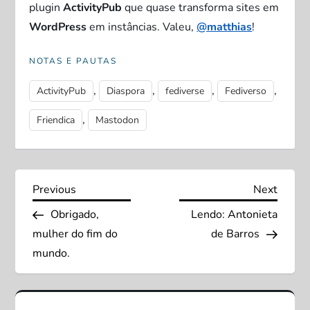
plugin
ActivityPub
que quase transforma sites em
WordPress
em instâncias. Valeu,
@matthias
!
NOTAS E PAUTAS
,
,
,
,
ActivityPub
Diaspora
fediverse
Fediverso
,
Friendica
Mastodon
N
Previous
Next
Previous
Next
Post
Post
Obrigado,
Lendo: Antonieta
a
mulher do fim do
de Barros
v
mundo.
e