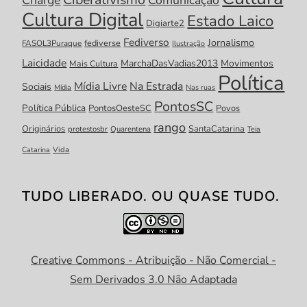
Cultura Digital
Estado Laico
Digiarte2
Fediverso
Jornalismo
fediverse
FASOL3Puraque
Ilustração
Laicidade
MarchaDasVadias2013
Movimentos
Mais Cultura
Política
Mídia Livre
Na Estrada
Sociais
Mídia
Nas ruas
PontosSC
Política Pública
PontosOesteSC
Povos
rango
Originários
SantaCatarina
protestosbr
Quarentena
Teia
Catarina
Vida
TUDO LIBERADO. OU QUASE TUDO.
Creative Commons - Atribuição - Não Comercial -
Sem Derivados 3.0 Não Adaptada