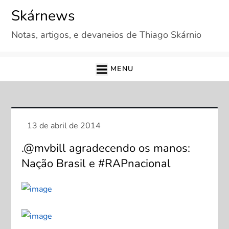
Skip
Skárnews
to
Notas, artigos, e devaneios de Thiago Skárnio
content
MENU
.@mvbill agradecendo os manos:
Nação Brasil e #RAPnacional