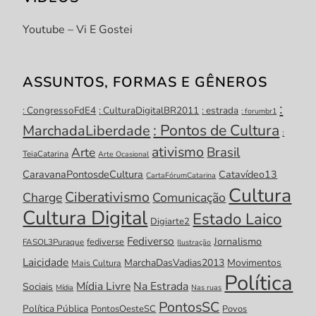
Youtube – Vi E Gostei
ASSUNTOS, FORMAS E GÊNEROS
:
: CongressoFdE4
: CulturaDigitalBR2011
: estrada
: forumbr1
: Pontos de Cultura
MarchadaLiberdade
:
ativismo
Brasil
Arte
TeiaCatarina
Arte Ocasional
CaravanaPontosdeCultura
Catavídeo13
CartaFórumCatarina
Cultura
Ciberativismo
Charge
Comunicação
Cultura Digital
Estado Laico
Digiarte2
Fediverso
Jornalismo
fediverse
FASOL3Puraque
Ilustração
Laicidade
MarchaDasVadias2013
Movimentos
Mais Cultura
Política
Mídia Livre
Na Estrada
Sociais
Mídia
Nas ruas
PontosSC
Política Pública
PontosOesteSC
Povos