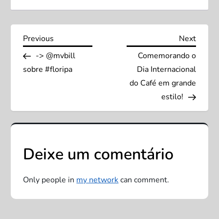
N
Previous
Next
Previous
Next
Post
Post
-> @mvbill
Comemorando o
a
sobre #floripa
Dia Internacional
v
do Café em grande
estilo!
e
g
Deixe um comentário
a
ç
Only people in
my network
can comment.
ã