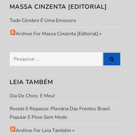
o
MASSA CINZENTA [EDITORIAL]
d
Todo Cérebro É Uma Emissora
e
Archive For Massa Cinzenta [Editorial]
»
P
Pesquisar
o
por:
s
LEIA TAMBÉM
t
Dia De Chico. E Meu!
Recebi E Repasso: Plenária Das Frentes Brasil
Popular E Povo Sem Medo
Archive For Leia Também
»