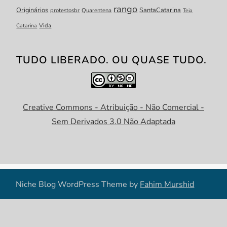
rango
Originários
SantaCatarina
protestosbr
Quarentena
Teia
Catarina
Vida
TUDO LIBERADO. OU QUASE TUDO.
Creative Commons - Atribuição - Não Comercial -
Sem Derivados 3.0 Não Adaptada
Niche Blog WordPress Theme by
Fahim Murshid