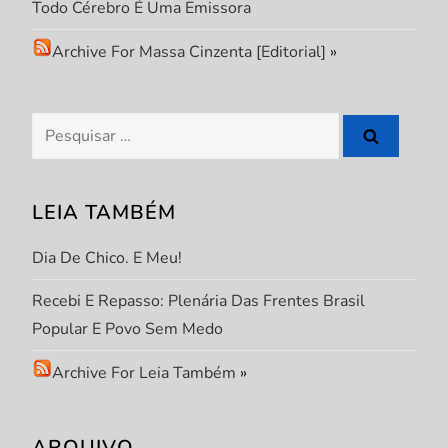
P
Todo Cérebro É Uma Emissora
o
Archive For Massa Cinzenta [Editorial]
»
s
Pesquisar
t
por:
LEIA TAMBÉM
Dia De Chico. E Meu!
Recebi E Repasso: Plenária Das Frentes Brasil
Popular E Povo Sem Medo
Archive For Leia Também
»
ARQUIVO