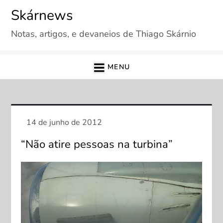
Skip
Skárnews
to
Notas, artigos, e devaneios de Thiago Skárnio
content
MENU
“Não atire pessoas na turbina”