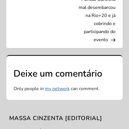
v
mal desembarcou
na Rio+20 e já
e
cobrindo e
participando do
g
evento
a
ç
Deixe um comentário
ã
o
Only people in
my network
can comment.
d
e
MASSA CINZENTA [EDITORIAL]