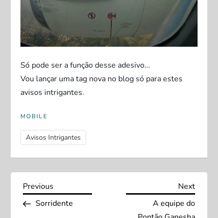
Só pode ser a função desse adesivo…
Vou lançar uma tag nova no blog só para estes
avisos intrigantes.
MOBILE
Avisos Intrigantes
N
Previous
Next
Previous
Next
Post
Post
Sorridente
A equipe do
a
Pontão Ganesha