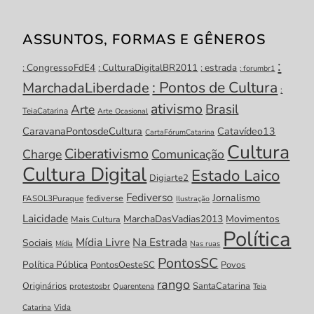
ASSUNTOS, FORMAS E GÊNEROS
:
: CongressoFdE4
: CulturaDigitalBR2011
: estrada
: forumbr1
: Pontos de Cultura
MarchadaLiberdade
:
ativismo
Brasil
Arte
TeiaCatarina
Arte Ocasional
CaravanaPontosdeCultura
Catavídeo13
CartaFórumCatarina
Cultura
Ciberativismo
Charge
Comunicação
Cultura Digital
Estado Laico
Digiarte2
Fediverso
Jornalismo
fediverse
FASOL3Puraque
Ilustração
Laicidade
MarchaDasVadias2013
Movimentos
Mais Cultura
Política
Mídia Livre
Na Estrada
Sociais
Mídia
Nas ruas
PontosSC
Política Pública
PontosOesteSC
Povos
rango
Originários
SantaCatarina
protestosbr
Quarentena
Teia
Catarina
Vida