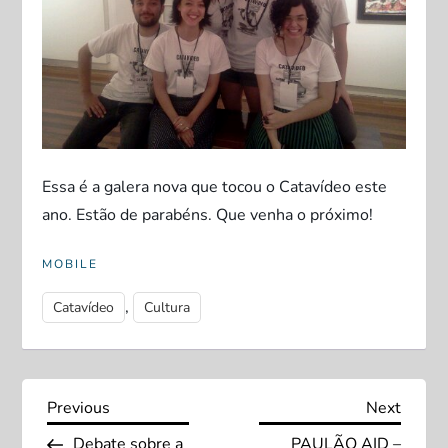
Essa é a galera nova que tocou o Catavídeo este
ano. Estão de parabéns. Que venha o próximo!
MOBILE
,
Catavídeo
Cultura
N
Previous
Next
Previous
Next
Post
Post
Debate sobre a
PAULÃO AID –