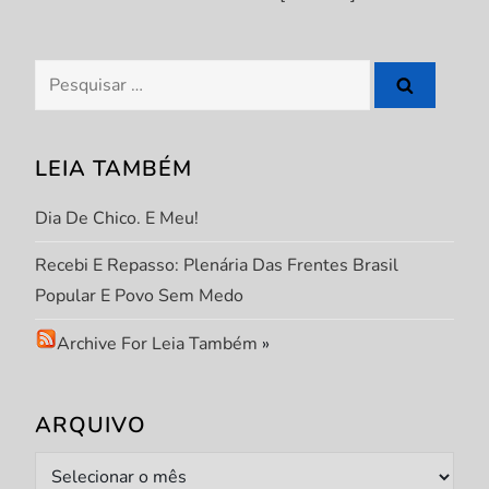
P
Pesquisar
o
por:
s
LEIA TAMBÉM
t
Dia De Chico. E Meu!
Recebi E Repasso: Plenária Das Frentes Brasil
Popular E Povo Sem Medo
Archive For Leia Também
»
ARQUIVO
Arquivo