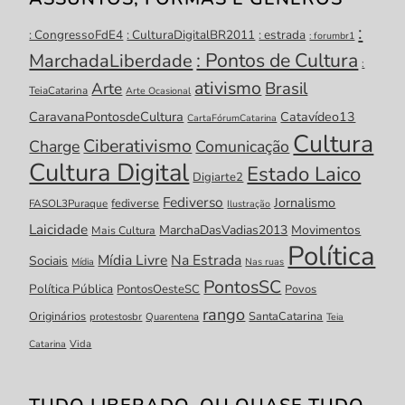
:
: CongressoFdE4
: CulturaDigitalBR2011
: estrada
: forumbr1
: Pontos de Cultura
MarchadaLiberdade
:
ativismo
Brasil
Arte
TeiaCatarina
Arte Ocasional
CaravanaPontosdeCultura
Catavídeo13
CartaFórumCatarina
Cultura
Ciberativismo
Charge
Comunicação
Cultura Digital
Estado Laico
Digiarte2
Fediverso
Jornalismo
fediverse
FASOL3Puraque
Ilustração
Laicidade
MarchaDasVadias2013
Movimentos
Mais Cultura
Política
Mídia Livre
Na Estrada
Sociais
Mídia
Nas ruas
PontosSC
Política Pública
PontosOesteSC
Povos
rango
Originários
SantaCatarina
protestosbr
Quarentena
Teia
Catarina
Vida