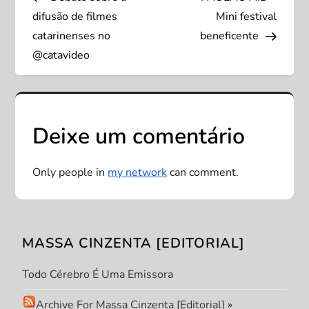
a
difusão de filmes
Mini festival
v
catarinenses no
beneficente
@catavideo
e
g
Deixe um comentário
a
ç
Only people in
my network
can comment.
ã
o
MASSA CINZENTA [EDITORIAL]
d
Todo Cérebro É Uma Emissora
e
Archive For Massa Cinzenta [Editorial]
»