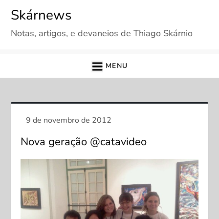
Skip
Skárnews
to
Notas, artigos, e devaneios de Thiago Skárnio
content
MENU
Nova geração @catavideo