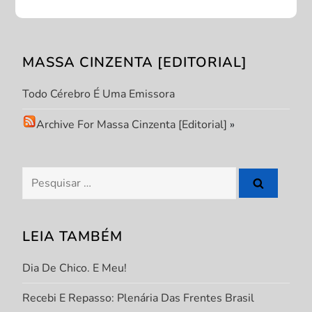
ã
o
MASSA CINZENTA [EDITORIAL]
d
Todo Cérebro É Uma Emissora
e
Archive For Massa Cinzenta [Editorial]
»
P
Pesquisar
o
por:
s
LEIA TAMBÉM
t
Dia De Chico. E Meu!
Recebi E Repasso: Plenária Das Frentes Brasil