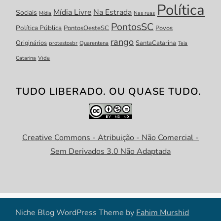
Política
Mídia Livre
Na Estrada
Sociais
Mídia
Nas ruas
PontosSC
Política Pública
PontosOesteSC
Povos
rango
Originários
SantaCatarina
protestosbr
Quarentena
Teia
Catarina
Vida
TUDO LIBERADO. OU QUASE TUDO.
Creative Commons - Atribuição - Não Comercial -
Sem Derivados 3.0 Não Adaptada
Niche Blog WordPress Theme by
Fahim Murshid