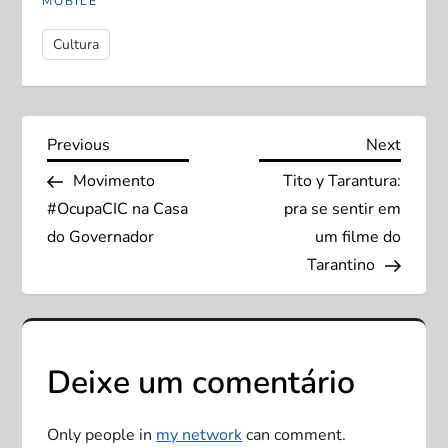
MOBILE
Cultura
N
Previous
Next
Previous
Next
Post
Post
Movimento
Tito y Tarantura:
a
#OcupaCIC na Casa
pra se sentir em
v
do Governador
um filme do
Tarantino
e
g
Deixe um comentário
a
ç
Only people in
my network
can comment.