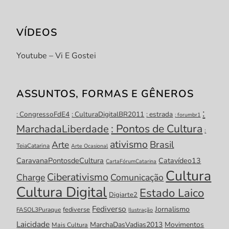
VÍDEOS
Youtube – Vi E Gostei
ASSUNTOS, FORMAS E GÊNEROS
:
: CongressoFdE4
: CulturaDigitalBR2011
: estrada
: forumbr1
: Pontos de Cultura
MarchadaLiberdade
:
ativismo
Brasil
Arte
TeiaCatarina
Arte Ocasional
CaravanaPontosdeCultura
Catavídeo13
CartaFórumCatarina
Cultura
Ciberativismo
Charge
Comunicação
Cultura Digital
Estado Laico
Digiarte2
Fediverso
Jornalismo
fediverse
FASOL3Puraque
Ilustração
Laicidade
MarchaDasVadias2013
Movimentos
Mais Cultura