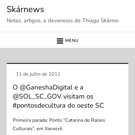
Skip
Skárnews
to
Notas, artigos, e devaneios de Thiago Skárnio
content
MENU
O @GaneshaDigital e a
@SOL_SC_GOV visitam os
#pontosdecultura do oeste SC
Primeira parada: Ponto “Catarina de Raízes
Culturais”, em Xanxerê.