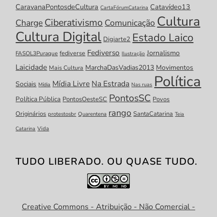
CaravanaPontosdeCultura
Catavídeo13
CartaFórumCatarina
Cultura
Ciberativismo
Charge
Comunicação
Cultura Digital
Estado Laico
Digiarte2
Fediverso
Jornalismo
fediverse
FASOL3Puraque
Ilustração
Laicidade
MarchaDasVadias2013
Movimentos
Mais Cultura
Política
Mídia Livre
Na Estrada
Sociais
Mídia
Nas ruas
PontosSC
Política Pública
PontosOesteSC
Povos
rango
Originários
SantaCatarina
protestosbr
Quarentena
Teia
Catarina
Vida
TUDO LIBERADO. OU QUASE TUDO.
Creative Commons - Atribuição - Não Comercial -