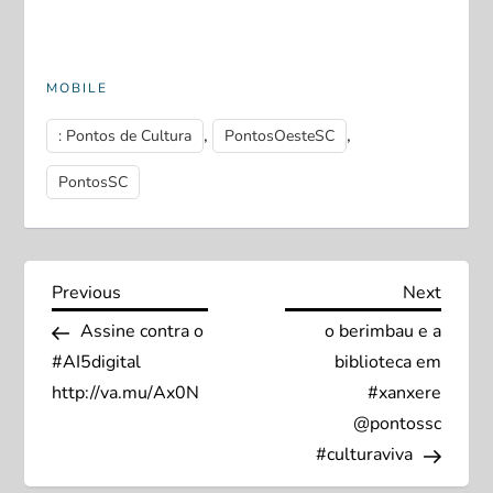
MOBILE
,
,
: Pontos de Cultura
PontosOesteSC
PontosSC
N
Previous
Next
Previous
Next
Post
Post
Assine contra o
o berimbau e a
a
#AI5digital
biblioteca em
v
http://va.mu/Ax0N
#xanxere
@pontossc
e
#culturaviva