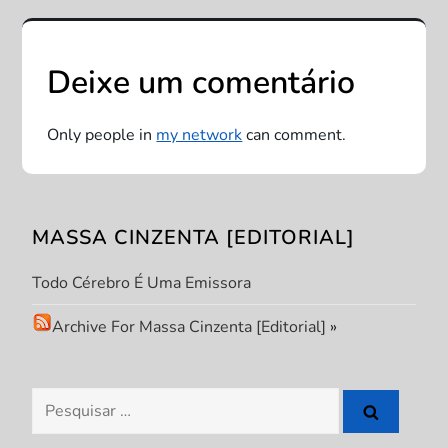
g
a
Deixe um comentário
ç
Only people in
my network
can comment.
ã
o
MASSA CINZENTA [EDITORIAL]
d
Todo Cérebro É Uma Emissora
e
Archive For Massa Cinzenta [Editorial]
»
P
o
Pesquisar
s
por: