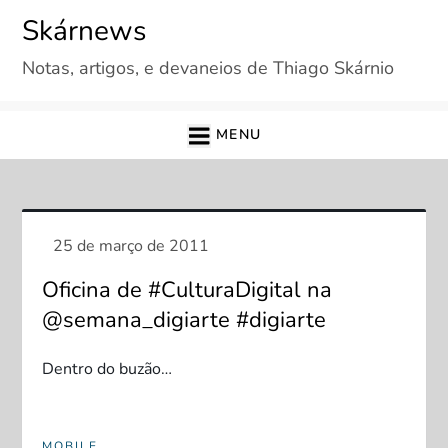
Skip
Skárnews
to
Notas, artigos, e devaneios de Thiago Skárnio
content
MENU
Oficina de #CulturaDigital na
@semana_digiarte #digiarte
Dentro do buzão…
MOBILE