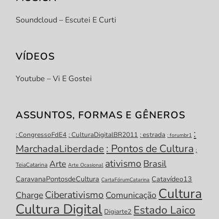
Soundcloud – Escutei E Curti
VÍDEOS
Youtube – Vi E Gostei
ASSUNTOS, FORMAS E GÊNEROS
:
: CongressoFdE4
: CulturaDigitalBR2011
: estrada
: forumbr1
: Pontos de Cultura
MarchadaLiberdade
:
ativismo
Brasil
Arte
TeiaCatarina
Arte Ocasional
CaravanaPontosdeCultura
Catavídeo13
CartaFórumCatarina
Cultura
Ciberativismo
Charge
Comunicação
Cultura Digital
Estado Laico
Digiarte2