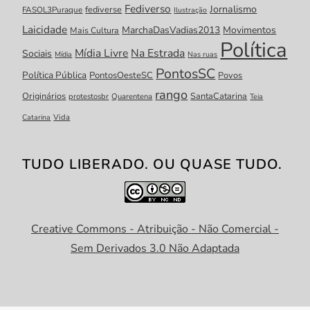
Fediverso
Jornalismo
fediverse
FASOL3Puraque
Ilustração
Laicidade
MarchaDasVadias2013
Movimentos
Mais Cultura
Política
Mídia Livre
Na Estrada
Sociais
Mídia
Nas ruas
PontosSC
Política Pública
PontosOesteSC
Povos
rango
Originários
SantaCatarina
protestosbr
Quarentena
Teia
Catarina
Vida
TUDO LIBERADO. OU QUASE TUDO.
Creative Commons - Atribuição - Não Comercial -
Sem Derivados 3.0 Não Adaptada