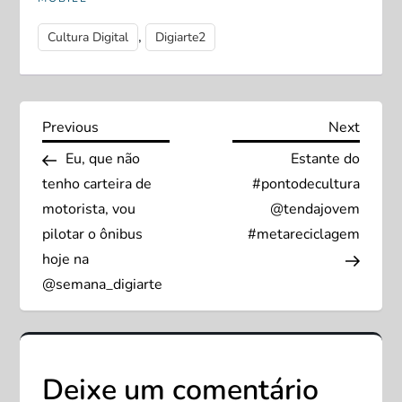
,
Cultura Digital
Digiarte2
N
Previous
Next
Previous
Next
Post
Post
Eu, que não
Estante do
a
tenho carteira de
#pontodecultura
v
motorista, vou
@tendajovem
pilotar o ônibus
#metareciclagem
e
hoje na
@semana_digiarte
g
a
ç
Deixe um comentário