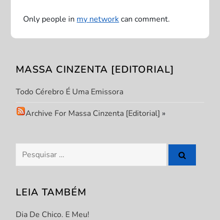
ã
Only people in
my network
can comment.
o
d
MASSA CINZENTA [EDITORIAL]
e
Todo Cérebro É Uma Emissora
P
Archive For Massa Cinzenta [Editorial]
»
o
s
Pesquisar
por:
t
LEIA TAMBÉM
Dia De Chico. E Meu!