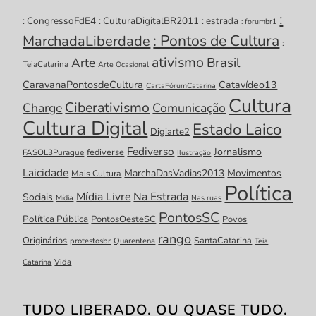
:
: CongressoFdE4
: CulturaDigitalBR2011
: estrada
: forumbr1
: Pontos de Cultura
MarchadaLiberdade
:
ativismo
Brasil
Arte
TeiaCatarina
Arte Ocasional
CaravanaPontosdeCultura
Catavídeo13
CartaFórumCatarina
Cultura
Ciberativismo
Charge
Comunicação
Cultura Digital
Estado Laico
Digiarte2
Fediverso
Jornalismo
fediverse
FASOL3Puraque
Ilustração
Laicidade
MarchaDasVadias2013
Movimentos
Mais Cultura
Política
Mídia Livre
Na Estrada
Sociais
Mídia
Nas ruas
PontosSC
Política Pública
PontosOesteSC
Povos
rango
Originários
SantaCatarina
protestosbr
Quarentena
Teia
Catarina
Vida
TUDO LIBERADO. OU QUASE TUDO.