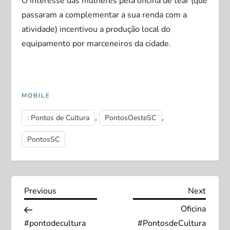
O interesse das mulheres pela oficina de tear (que
passaram a complementar a sua renda com a
atividade) incentivou a produção local do
equipamento por marceneiros da cidade.
MOBILE
,
,
: Pontos de Cultura
PontosOesteSC
PontosSC
N
Previous
Next
Previous
Next
Post
Post
Oficina
a
#pontodecultura
#PontosdeCultura