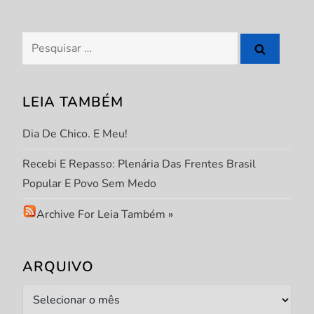
P
o
Pesquisar
s
por:
t
LEIA TAMBÉM
Dia De Chico. E Meu!
Recebi E Repasso: Plenária Das Frentes Brasil
Popular E Povo Sem Medo
Archive For Leia Também
»
ARQUIVO
Arquivo