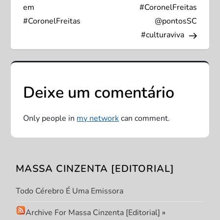
v
em
#CoronelFreitas
#CoronelFreitas
@pontosSC
e
#culturaviva
g
a
Deixe um comentário
ç
Only people in
my network
can comment.
ã
o
MASSA CINZENTA [EDITORIAL]
d
Todo Cérebro É Uma Emissora
e
Archive For Massa Cinzenta [Editorial]
»