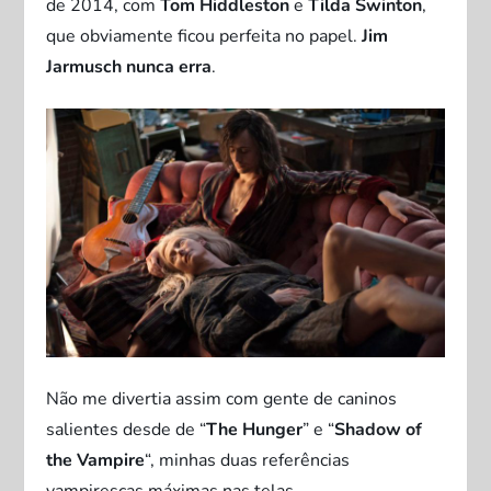
de 2014, com
Tom Hiddleston
e
Tilda Swinton
,
que obviamente ficou perfeita no papel.
Jim
Jarmusch nunca erra
.
Não me divertia assim com gente de caninos
salientes desde de “
The Hunger
” e “
Shadow of
the Vampire
“, minhas duas referências
vampirescas máximas nas telas.