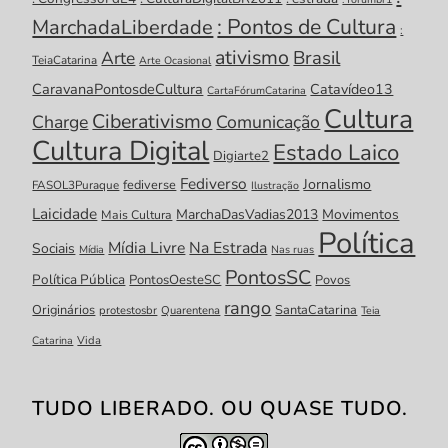
: Pontos de Cultura
MarchadaLiberdade
:
ativismo
Brasil
Arte
TeiaCatarina
Arte Ocasional
CaravanaPontosdeCultura
Catavídeo13
CartaFórumCatarina
Cultura
Ciberativismo
Charge
Comunicação
Cultura Digital
Estado Laico
Digiarte2
Fediverso
Jornalismo
fediverse
FASOL3Puraque
Ilustração
Laicidade
MarchaDasVadias2013
Movimentos
Mais Cultura
Política
Mídia Livre
Na Estrada
Sociais
Mídia
Nas ruas
PontosSC
Política Pública
PontosOesteSC
Povos
rango
Originários
SantaCatarina
protestosbr
Quarentena
Teia
Catarina
Vida
TUDO LIBERADO. OU QUASE TUDO.