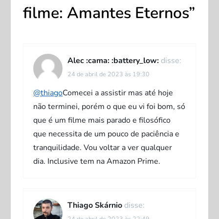
filme: Amantes Eternos
”
ç
ã
o
Alec :cama: :battery_low:
disse:
24 de abril de 2023 às 19:30
d
@thiago
Comecei a assistir mas até hoje
e
não terminei, porém o que eu vi foi bom, só
que é um filme mais parado e filosófico
P
que necessita de um pouco de paciência e
tranquilidade. Vou voltar a ver qualquer
o
dia. Inclusive tem na Amazon Prime.
s
t
Thiago Skárnio
disse:
24 de abril de 2023 às 22:49