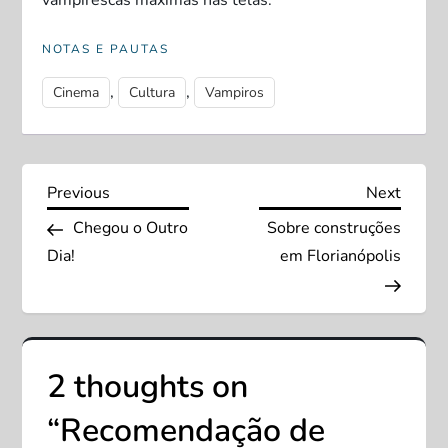
NOTAS E PAUTAS
,
,
Cinema
Cultura
Vampiros
N
Previous
Next
Previous
Next
Post
Post
Chegou o Outro
Sobre construções
a
Dia!
em Florianópolis
v
e
2 thoughts on
g
“
Recomendação de
a