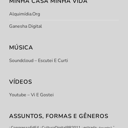
MINHA CASA MINHA VIDA
Alquimídia.org
Ganesha Digital
MÚSICA
Soundcloud – Escutei E Curti
VÍDEOS
Youtube – Vi E Gostei
ASSUNTOS, FORMAS E GÊNEROS
:
: CongressoFdE4
: CulturaDigitalBR2011
: estrada
: forumbr1