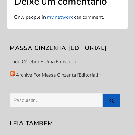
Deixe um comentário
a
ç
Only people in
my network
can comment.
ã
o
MASSA CINZENTA [EDITORIAL]
d
Todo Cérebro É Uma Emissora
e
Archive For Massa Cinzenta [Editorial]
»
P
Pesquisar
o
por:
s
LEIA TAMBÉM
t