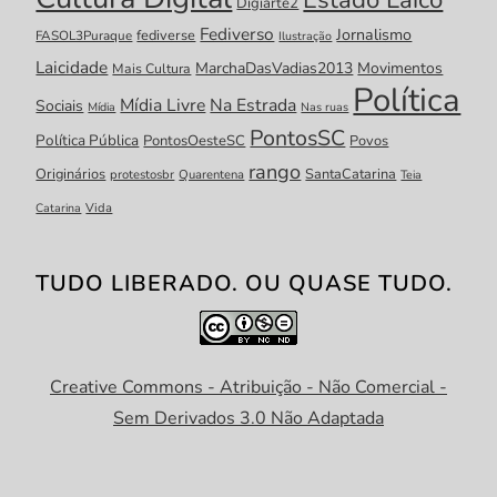
Estado Laico
Digiarte2
Fediverso
Jornalismo
fediverse
FASOL3Puraque
Ilustração
Laicidade
MarchaDasVadias2013
Movimentos
Mais Cultura
Política
Mídia Livre
Na Estrada
Sociais
Mídia
Nas ruas
PontosSC
Política Pública
PontosOesteSC
Povos
rango
Originários
SantaCatarina
protestosbr
Quarentena
Teia
Catarina
Vida
TUDO LIBERADO. OU QUASE TUDO.
Creative Commons - Atribuição - Não Comercial -
Sem Derivados 3.0 Não Adaptada