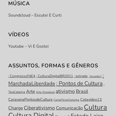
MÚSICA
Soundcloud – Escutei E Curti
VÍDEOS
Youtube – Vi E Gostei
ASSUNTOS, FORMAS E GÊNEROS
:
: CongressoFdE4
: CulturaDigitalBR2011
: estrada
: forumbr1
: Pontos de Cultura
MarchadaLiberdade
:
ativismo
Brasil
Arte
TeiaCatarina
Arte Ocasional
CaravanaPontosdeCultura
Catavídeo13
CartaFórumCatarina
Cultura
Ciberativismo
Charge
Comunicação
Cultura Digital