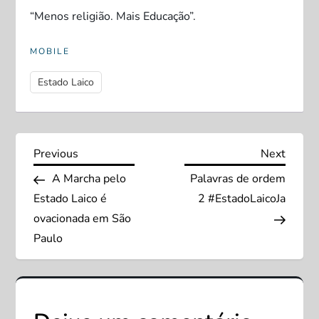
“Menos religião. Mais Educação”.
MOBILE
Estado Laico
N
Previous
Next
Previous
Next
Post
Post
A Marcha pelo
Palavras de ordem
a
Estado Laico é
2 #EstadoLaicoJa
v
ovacionada em São
Paulo
e
g