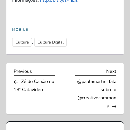
Informações:
http://bit.ly/tPhLit
MOBILE
,
Cultura
Cultura Digital
N
Previous
Next
Previous
Next
Post
Post
Zé do Caixão no
@paulamartini fala
a
13º Catavídeo
sobre o
v
@creativecommon
s
e
g