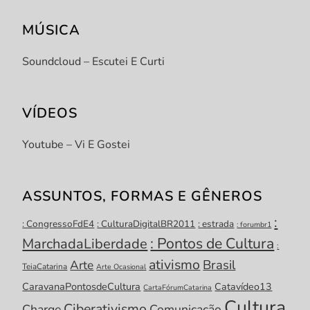
MÚSICA
Soundcloud – Escutei E Curti
VÍDEOS
Youtube – Vi E Gostei
ASSUNTOS, FORMAS E GÊNEROS
:
: CongressoFdE4
: CulturaDigitalBR2011
: estrada
: forumbr1
: Pontos de Cultura
MarchadaLiberdade
:
ativismo
Brasil
Arte
TeiaCatarina
Arte Ocasional
CaravanaPontosdeCultura
Catavídeo13
CartaFórumCatarina
Cultura
Ciberativismo
Charge
Comunicação