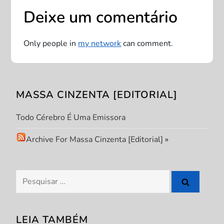
Deixe um comentário
a
ç
Only people in
my network
can comment.
ã
o
MASSA CINZENTA [EDITORIAL]
d
Todo Cérebro É Uma Emissora
e
Archive For Massa Cinzenta [Editorial]
»
P
Pesquisar
o
por:
s
LEIA TAMBÉM