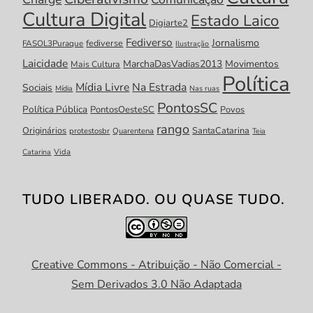
Cultura Digital
Estado Laico
Digiarte2
Fediverso
Jornalismo
fediverse
FASOL3Puraque
Ilustração
Laicidade
MarchaDasVadias2013
Movimentos
Mais Cultura
Política
Mídia Livre
Na Estrada
Sociais
Mídia
Nas ruas
PontosSC
Política Pública
PontosOesteSC
Povos
rango
Originários
SantaCatarina
protestosbr
Quarentena
Teia
Catarina
Vida
TUDO LIBERADO. OU QUASE TUDO.
Creative Commons - Atribuição - Não Comercial -
Sem Derivados 3.0 Não Adaptada