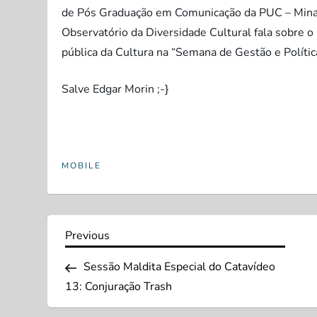
de Pós Graduação em Comunicação da PUC – Mina
Observatório da Diversidade Cultural fala sobre 
pública da Cultura na “Semana de Gestão e Polític
Salve Edgar Morin ;-}
MOBILE
N
Previous
Previous
Post
a
Sessão Maldita Especial do Catavídeo
13: Conjuração Trash
v