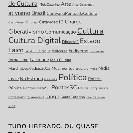
de Cultura
Arte
: TeiaCatarina
Arte Ocasional
ativismo
Brasil
CaravanaPontosdeCultura
Charge
Catavídeo13
CartaFórumCatarina
Cultura
Ciberativismo
Comunicação
Cultura Digital
Estado
Digiarte2
Laico
Fediverso
fediverse
FASOL3Puraque
Ilustração
Laicidade
Jornalismo
Mais Cultura
Mídia
MarchaDasVadias2013
Movimentos Sociais
Mídia
Política
Livre
Na Estrada
Política
Nas ruas
PontosSC
Pública
PontosOesteSC
Povos Originários
rango
SantaCatarina
protestosbr
Quarentena
Teia Catarina
Vida
TUDO LIBERADO. OU QUASE