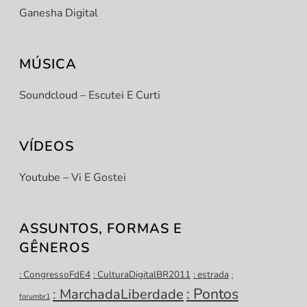
Ganesha Digital
MÚSICA
Soundcloud – Escutei E Curti
VÍDEOS
Youtube – Vi E Gostei
ASSUNTOS, FORMAS E
GÊNEROS
: CongressoFdE4
: CulturaDigitalBR2011
: estrada
:
: Pontos
: MarchadaLiberdade
forumbr1