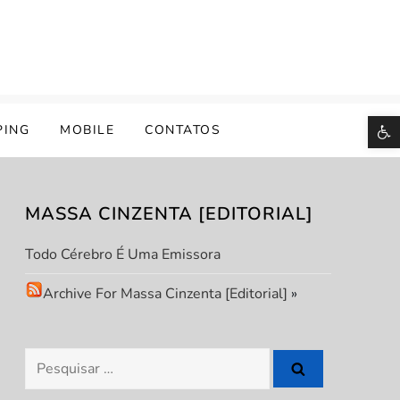
B
PING
MOBILE
CONTATOS
MASSA CINZENTA [EDITORIAL]
Todo Cérebro É Uma Emissora
Archive For Massa Cinzenta [Editorial]
»
Pesquisar
por: