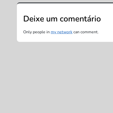
e
Deixe um comentário
g
a
Only people in
my network
can comment.
ç
ã
o
d
e
P