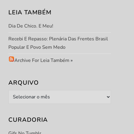
LEIA TAMBÉM
Dia De Chico. E Meu!
Recebi E Repasso: Plenária Das Frentes Brasil
Popular E Povo Sem Medo
Archive For Leia Também
»
ARQUIVO
Arquivo
t
t
CURADORIA
Gifs No Tumblr