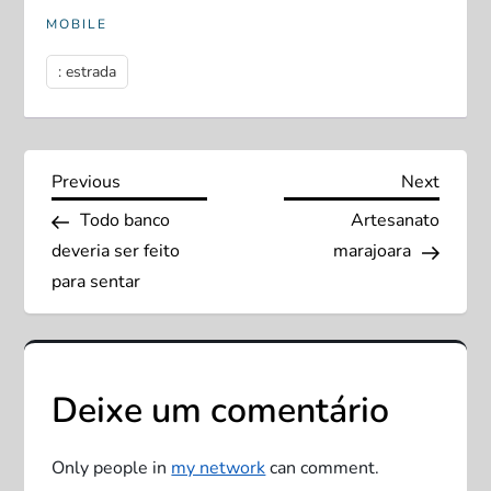
MOBILE
: estrada
N
Previous
Next
Previous
Next
Post
Post
Todo banco
Artesanato
a
deveria ser feito
marajoara
v
para sentar
e
g
Deixe um comentário
a
Only people in
my network
can comment.