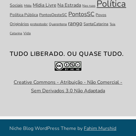
Política
Mídia Livre
Na Estrada
Sociais
Mídia
Nas ruas
PontosSC
Política Pública
PontosOesteSC
Povos
rango
Originários
SantaCatarina
protestosbr
Quarentena
Teia
Catarina
Vida
TUDO LIBERADO. OU QUASE TUDO.
Creative Commons - Atribuição - Não Comercial -
Sem Derivados 3.0 Não Adaptada
Niche Blog WordPress Theme by
Fahim Murshid