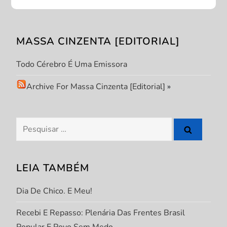
ç
ã
MASSA CINZENTA [EDITORIAL]
o
Todo Cérebro É Uma Emissora
d
Archive For Massa Cinzenta [Editorial]
»
e
P
Pesquisar
por:
o
s
LEIA TAMBÉM
t
Dia De Chico. E Meu!
Recebi E Repasso: Plenária Das Frentes Brasil