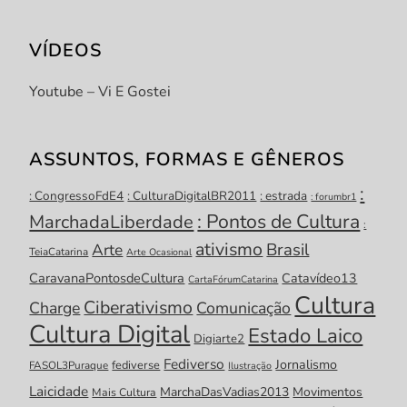
VÍDEOS
Youtube – Vi E Gostei
ASSUNTOS, FORMAS E GÊNEROS
:
: CongressoFdE4
: CulturaDigitalBR2011
: estrada
: forumbr1
: Pontos de Cultura
MarchadaLiberdade
:
ativismo
Brasil
Arte
TeiaCatarina
Arte Ocasional
CaravanaPontosdeCultura
Catavídeo13
CartaFórumCatarina
Cultura
Ciberativismo
Charge
Comunicação
Cultura Digital
Estado Laico
Digiarte2
Fediverso
Jornalismo
fediverse
FASOL3Puraque
Ilustração
Laicidade
MarchaDasVadias2013
Movimentos
Mais Cultura