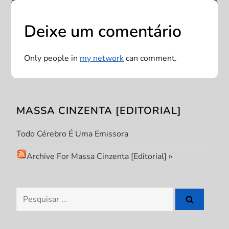
e
Deixe um comentário
g
a
Only people in
my network
can comment.
ç
ã
MASSA CINZENTA [EDITORIAL]
o
Todo Cérebro É Uma Emissora
d
Archive For Massa Cinzenta [Editorial]
»
e
Pesquisar
P
por: