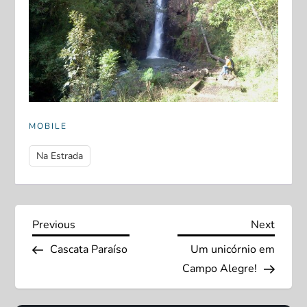
MOBILE
Na Estrada
N
Previous
Next
Previous
Next
Post
Post
Cascata Paraíso
Um unicórnio em
a
Campo Alegre!
v