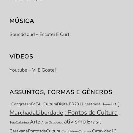
MÚSICA
Soundcloud – Escutei E Curti
VÍDEOS
Youtube – Vi E Gostei
ASSUNTOS, FORMAS E GÊNEROS
:
: CongressoFdE4
: CulturaDigitalBR2011
: estrada
: forumbr1
: Pontos de Cultura
MarchadaLiberdade
:
ativismo
Brasil
Arte
TeiaCatarina
Arte Ocasional
CaravanaPontosdeCultura
Catavídeo13
CartaFórumCatarina