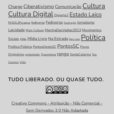
Cultura
Ciberativismo
Charge
Comunicação
Cultura Digital
Estado Laico
Digiarte2
Fediverso
Jornalismo
fediverse
FASOL3Puraque
Ilustração
Laicidade
MarchaDasVadias2013
Movimentos
Mais Cultura
Política
Mídia Livre
Na Estrada
Sociais
Mídia
Nas ruas
PontosSC
Política Pública
PontosOesteSC
Povos
rango
Originários
SantaCatarina
protestosbr
Quarentena
Teia
Catarina
Vida
TUDO LIBERADO. OU QUASE TUDO.
Creative Commons - Atribuição - Não Comercial -
Sem Derivados 3.0 Não Adaptada