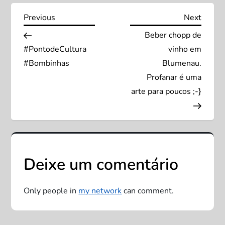
N
Previous
Next
Previous
Next
Post
Post
Beber chopp de
a
#PontodeCultura
vinho em
v
#Bombinhas
Blumenau.
Profanar é uma
e
arte para poucos ;-}
g
a
ç
Deixe um comentário
ã
Only people in
my network
can comment.
o