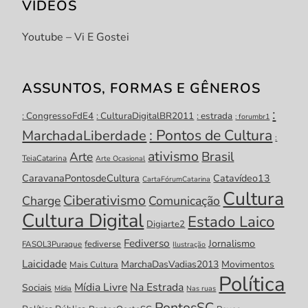
VÍDEOS
Youtube – Vi E Gostei
ASSUNTOS, FORMAS E GÊNEROS
:
: CongressoFdE4
: CulturaDigitalBR2011
: estrada
: forumbr1
: Pontos de Cultura
MarchadaLiberdade
:
ativismo
Brasil
Arte
TeiaCatarina
Arte Ocasional
CaravanaPontosdeCultura
Catavídeo13
CartaFórumCatarina
Cultura
Ciberativismo
Charge
Comunicação
Cultura Digital
Estado Laico
Digiarte2
Fediverso
Jornalismo
fediverse
FASOL3Puraque
Ilustração
Laicidade
MarchaDasVadias2013
Movimentos
Mais Cultura
Política
Mídia Livre
Na Estrada
Sociais
Mídia
Nas ruas
PontosSC