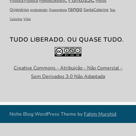
Política Pública
PontosOesteSC
Povos
rango
Originários
SantaCatarina
protestosbr
Quarentena
Teia
Catarina
Vida
TUDO LIBERADO. OU QUASE TUDO.
Creative Commons - Atribuição - Não Comercial -
Sem Derivados 3.0 Não Adaptada
Niche Blog WordPress Theme by
Fahim Murshid