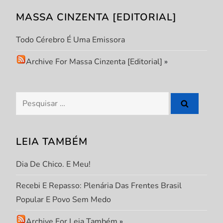
d
MASSA CINZENTA [EDITORIAL]
e
Todo Cérebro É Uma Emissora
P
Archive For Massa Cinzenta [Editorial]
»
o
s
Pesquisar
por:
t
LEIA TAMBÉM
Dia De Chico. E Meu!
Recebi E Repasso: Plenária Das Frentes Brasil
Popular E Povo Sem Medo
Archive For Leia Também
»