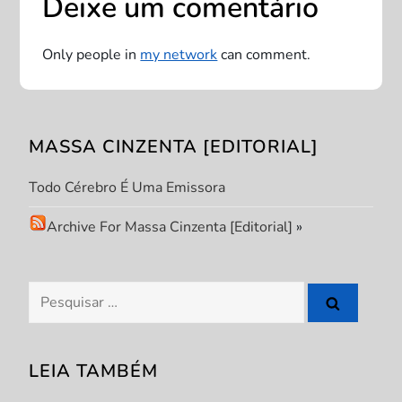
Deixe um comentário
ç
Only people in
my network
can comment.
ã
o
MASSA CINZENTA [EDITORIAL]
d
Todo Cérebro É Uma Emissora
e
Archive For Massa Cinzenta [Editorial]
»
P
o
Pesquisar
s
por:
t
LEIA TAMBÉM