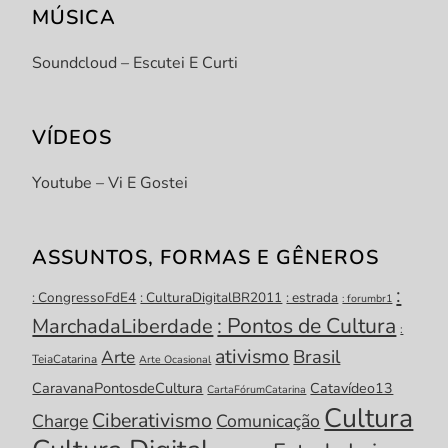
MÚSICA
Soundcloud – Escutei E Curti
VÍDEOS
Youtube – Vi E Gostei
ASSUNTOS, FORMAS E GÊNEROS
:
: CongressoFdE4
: CulturaDigitalBR2011
: estrada
: forumbr1
: Pontos de Cultura
MarchadaLiberdade
:
ativismo
Brasil
Arte
TeiaCatarina
Arte Ocasional
CaravanaPontosdeCultura
Catavídeo13
CartaFórumCatarina
Cultura
Ciberativismo
Charge
Comunicação