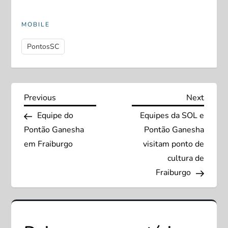
MOBILE
PontosSC
N
Previous
Next
Previous
Next
Post
Post
Equipe do
Equipes da SOL e
a
Pontão Ganesha
Pontão Ganesha
v
em Fraiburgo
visitam ponto de
cultura de
e
Fraiburgo
g
a