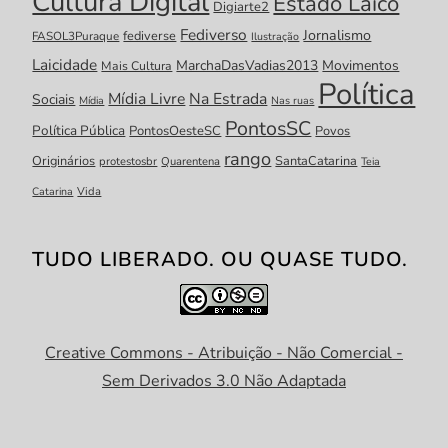
Cultura Digital
Estado Laico
Digiarte2
Fediverso
Jornalismo
fediverse
FASOL3Puraque
Ilustração
Laicidade
MarchaDasVadias2013
Movimentos
Mais Cultura
Política
Mídia Livre
Na Estrada
Sociais
Mídia
Nas ruas
PontosSC
Política Pública
PontosOesteSC
Povos
rango
Originários
SantaCatarina
protestosbr
Quarentena
Teia
Catarina
Vida
TUDO LIBERADO. OU QUASE TUDO.
Creative Commons - Atribuição - Não Comercial -
Sem Derivados 3.0 Não Adaptada