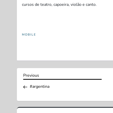
cursos de teatro, capoeira, violão e canto.
MOBILE
N
Previous
Previous
Post
a
#argentina
v