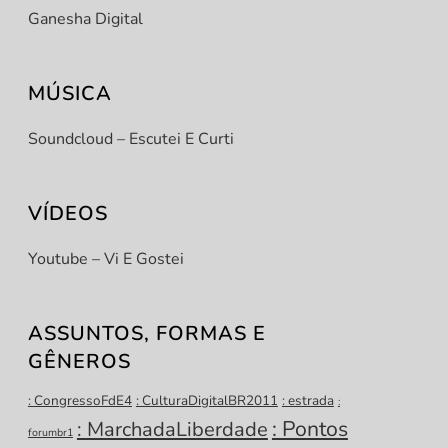
Ganesha Digital
MÚSICA
Soundcloud – Escutei E Curti
VÍDEOS
Youtube – Vi E Gostei
ASSUNTOS, FORMAS E
GÊNEROS
: CongressoFdE4
: CulturaDigitalBR2011
: estrada
:
: Pontos
: MarchadaLiberdade
forumbr1