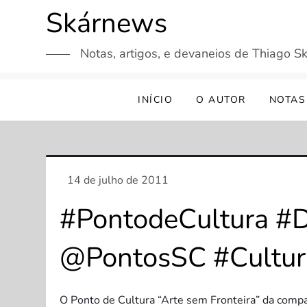
Skip
Skárnews
to
content
Notas, artigos, e devaneios de Thiago Sk
INÍCIO
O AUTOR
NOTAS
#PontodeCultura #D
@PontosSC #Cultur
O Ponto de Cultura “Arte sem Fronteira” da comp