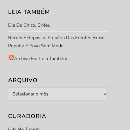
LEIA TAMBÉM
Dia De Chico. E Meu!
Recebi E Repasso: Plenária Das Frentes Brasil
Popular E Povo Sem Medo
Archive For Leia Também
»
ARQUIVO
t
Arquivo
t
CURADORIA
Gifs No Tumblr