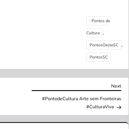
: Pontos de
,
Cultura
,
PontosOesteSC
PontosSC
Nex
Next
Pos
#PontodeCultura Arte sem Fronteiras
#CulturaViva