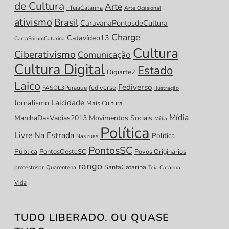
de Cultura
Arte
: TeiaCatarina
Arte Ocasional
ativismo
Brasil
CaravanaPontosdeCultura
Charge
Catavídeo13
CartaFórumCatarina
Cultura
Ciberativismo
Comunicação
Cultura Digital
Estado
Digiarte2
Laico
Fediverso
fediverse
FASOL3Puraque
Ilustração
Laicidade
Jornalismo
Mais Cultura
Mídia
MarchaDasVadias2013
Movimentos Sociais
Mídia
Política
Livre
Na Estrada
Política
Nas ruas
PontosSC
Pública
PontosOesteSC
Povos Originários
rango
SantaCatarina
protestosbr
Quarentena
Teia Catarina
Vida
TUDO LIBERADO. OU QUASE