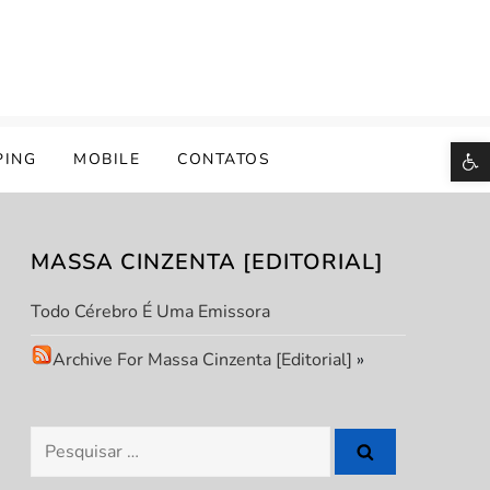
B
PING
MOBILE
CONTATOS
MASSA CINZENTA [EDITORIAL]
Todo Cérebro É Uma Emissora
Archive For Massa Cinzenta [Editorial]
»
Pesquisar
por: