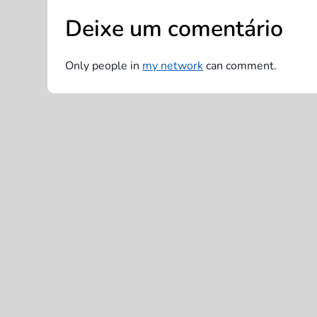
e
Deixe um comentário
g
a
Only people in
my network
can comment.
ç
ã
o
d
e
P
o