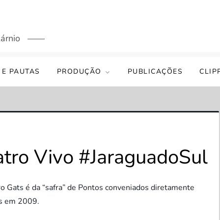
árnio
 E PAUTAS
PRODUÇÃO
PUBLICAÇÕES
CLIP
atro Vivo #JaraguadoSul
ro Gats é da “safra” de Pontos conveniados diretamente
es em 2009.