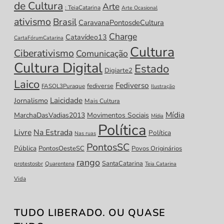
de Cultura
Arte
: TeiaCatarina
Arte Ocasional
ativismo
Brasil
CaravanaPontosdeCultura
Charge
Catavídeo13
CartaFórumCatarina
Cultura
Ciberativismo
Comunicação
Cultura Digital
Estado
Digiarte2
Laico
Fediverso
fediverse
FASOL3Puraque
Ilustração
Laicidade
Jornalismo
Mais Cultura
Mídia
MarchaDasVadias2013
Movimentos Sociais
Mídia
Política
Livre
Na Estrada
Política
Nas ruas
PontosSC
Pública
PontosOesteSC
Povos Originários
rango
SantaCatarina
protestosbr
Quarentena
Teia Catarina
Vida
TUDO LIBERADO. OU QUASE