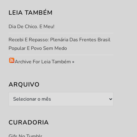
LEIA TAMBÉM
Dia De Chico. E Meu!
Recebi E Repasso: Plenária Das Frentes Brasil
Popular E Povo Sem Medo
t
Archive For Leia Também
»
t
ARQUIVO
Arquivo
CURADORIA
Gifs No Tumblr