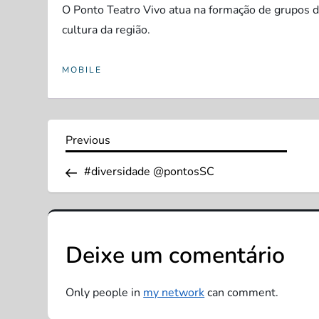
O Ponto Teatro Vivo atua na formação de grupos de
cultura da região.
MOBILE
N
Previous
Previous
Post
a
#diversidade @pontosSC
v
e
Deixe um comentário
g
Only people in
my network
can comment.
a