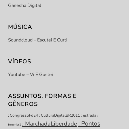
Ganesha Digital
MÚSICA
Soundcloud – Escutei E Curti
VÍDEOS
Youtube – Vi E Gostei
ASSUNTOS, FORMAS E
GÊNEROS
: CongressoFdE4
: CulturaDigitalBR2011
: estrada
:
: Pontos
: MarchadaLiberdade
forumbr1