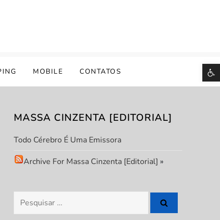
B
PING
MOBILE
CONTATOS
MASSA CINZENTA [EDITORIAL]
Todo Cérebro É Uma Emissora
Archive For Massa Cinzenta [Editorial]
»
Pesquisar
por: