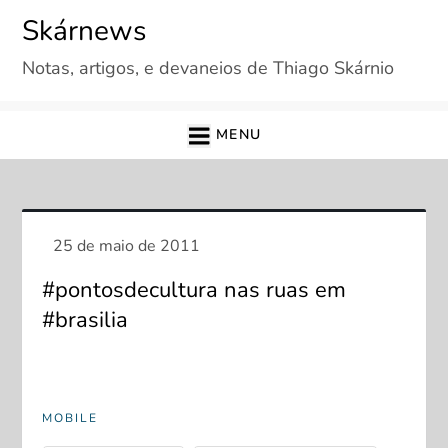
Skip
Skárnews
to
Notas, artigos, e devaneios de Thiago Skárnio
content
MENU
#pontosdecultura nas ruas em
#brasilia
MOBILE