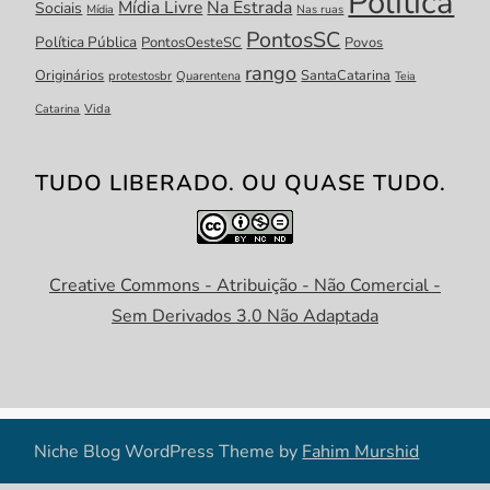
Política
Mídia Livre
Na Estrada
Sociais
Mídia
Nas ruas
PontosSC
Política Pública
PontosOesteSC
Povos
rango
Originários
SantaCatarina
protestosbr
Quarentena
Teia
Catarina
Vida
TUDO LIBERADO. OU QUASE TUDO.
Creative Commons - Atribuição - Não Comercial -
Sem Derivados 3.0 Não Adaptada
Niche Blog WordPress Theme by
Fahim Murshid