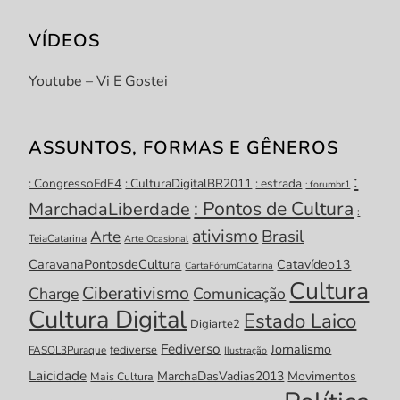
VÍDEOS
Youtube – Vi E Gostei
ASSUNTOS, FORMAS E GÊNEROS
:
: CongressoFdE4
: CulturaDigitalBR2011
: estrada
: forumbr1
: Pontos de Cultura
MarchadaLiberdade
:
ativismo
Brasil
Arte
TeiaCatarina
Arte Ocasional
CaravanaPontosdeCultura
Catavídeo13
CartaFórumCatarina
Cultura
Ciberativismo
Charge
Comunicação
Cultura Digital
Estado Laico
Digiarte2
Fediverso
Jornalismo
fediverse
FASOL3Puraque
Ilustração
Laicidade
MarchaDasVadias2013
Movimentos
Mais Cultura