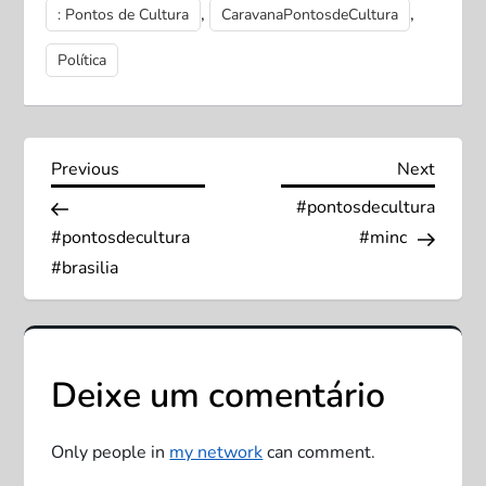
,
,
: Pontos de Cultura
CaravanaPontosdeCultura
Política
N
Previous
Next
Previous
Next
Post
Post
#pontosdecultura
a
#pontosdecultura
#minc
v
#brasilia
e
g
Deixe um comentário
a
Only people in
my network
can comment.
ç