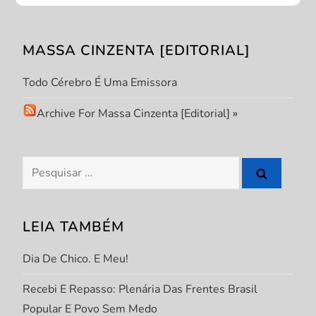
ã
MASSA CINZENTA [EDITORIAL]
o
Todo Cérebro É Uma Emissora
d
Archive For Massa Cinzenta [Editorial]
»
e
P
Pesquisar
por:
o
s
LEIA TAMBÉM
t
Dia De Chico. E Meu!
Recebi E Repasso: Plenária Das Frentes Brasil
Popular E Povo Sem Medo